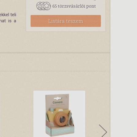
65 törzsvásárlói pont
kkel teli
Listára teszem
hat is a