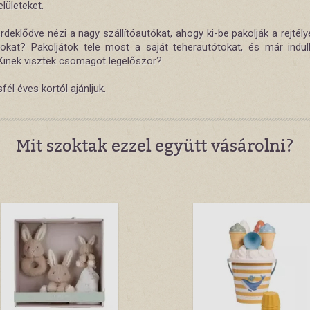
lületeket.
rdeklődve nézi a nagy szállítóautókat, ahogy ki-be pakolják a rejtélye
kat? Pakoljátok tele most a saját teherautótokat, és már indul
 Kinek visztek csomagot legelőször?
él éves kortól ajánljuk.
Mit szoktak ezzel együtt vásárolni?