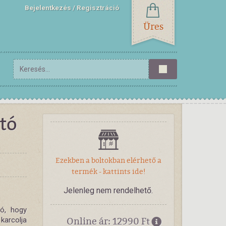
Bejelentkezés
Regisztráció
Üres
tó
Ezekben a boltokban elérhető a
termék - kattints ide!
Jelenleg nem rendelhető.
tó, hogy
Online ár: 12990 Ft
karcolja