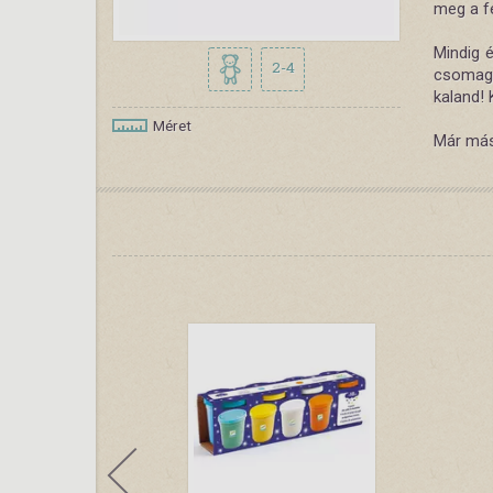
meg a fe
Mindig é
2-4
csomago
kaland!
Méret
Már másf