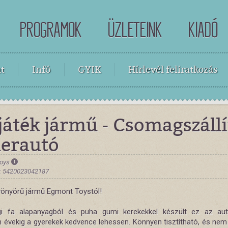
PROGRAMOK
ÜZLETEINK
KIADÓ
t
Infó
GYIK
Hírlevél feliratkozás
játék jármű - Csomagszállí
herautó
Toys
: 5420023042187
yönyörű jármű Egmont Toystól!
i fa alapanyagból és puha gumi kerekekkel készült ez az au
n évekig a gyerekek kedvence lehessen. Könnyen tisztítható, és nem 