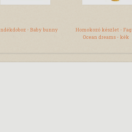
ándékdoboz - Baby bunny
Homokozó készlet - Fag
Ocean dreams - kék