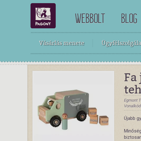
WEBBOLT
BLOG
Vásárlás menete
Ügyfélszolgála
Fa 
te
Egmont 
Vonalkód
Újabb g
Minőség
biztosa