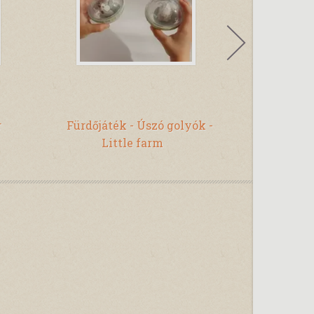
r
Fürdőjáték - Úszó golyók -
Csörgő - Őz
Little farm