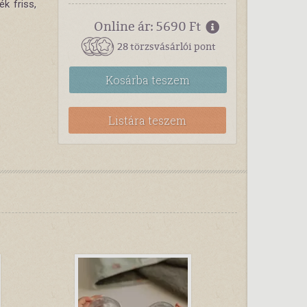
k friss,
Online ár: 5690 Ft
28 törzsvásárlói pont
Kosárba
teszem
Listára teszem