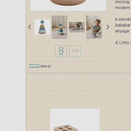
mozog, e
modern s
6 elembő
bababará
anyaga:
A Little
1-3
Méret