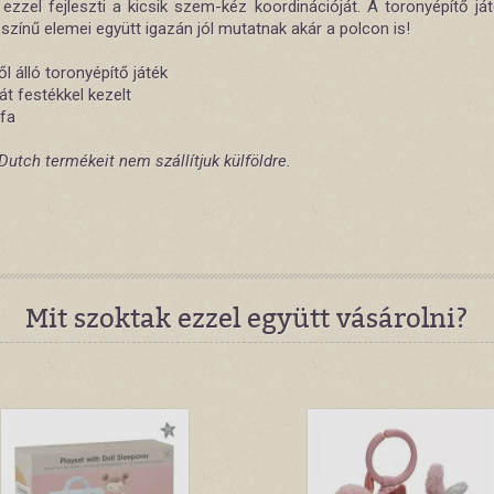
zzel fejleszti a kicsik szem-kéz koordinációját. A toronyépítő játé
zínű elemei együtt igazán jól mutatnak akár a polcon is!
l álló toronyépítő játék
t festékkel kezelt
 fa
 Dutch termékeit nem szállítjuk külföldre.
Mit szoktak ezzel együtt vásárolni?