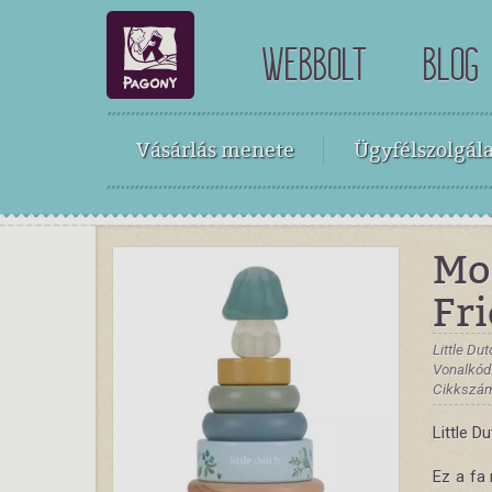
WEBBOLT
BLOG
Vásárlás menete
Ügyfélszolgála
Mon
Fr
Little Du
Vonalkód
Cikkszám
Little D
Ez a fa