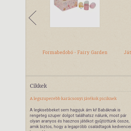
Pillangó -
Formabedobó - Fairy Garden
Ját
chi
Cikkek
A legszuperebb karácsonyi játékok piciknek
A legkisebbeket sem hagyjuk ám ki! Babáknak is
rengeteg szuper dolgot találhatsz nálunk, most pár
olyan aranyos és hasznos játékot gyűjtöttünk össze,
amik biztos, hogy a legapróbb családtagok kedvence