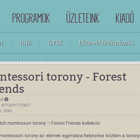
PROGRAMOK
ÜZLETEINK
KIADÓ
t
Infó
GYIK
Hírlevél feliratkozás
tessori torony - Forest
iends
tch
: 8713291772427
: 7242
utch montessori torony – Forest Friends kollekció
 montessori torony az elemek egymásra helyezése közben a torony