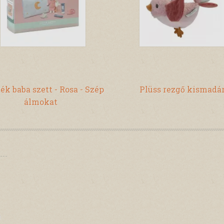
ék baba szett - Rosa - Szép
Plüss rezgő kismadá
álmokat
i