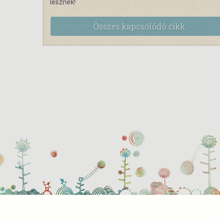
lesznek!
Összes kapcsolódó cikk
Süti