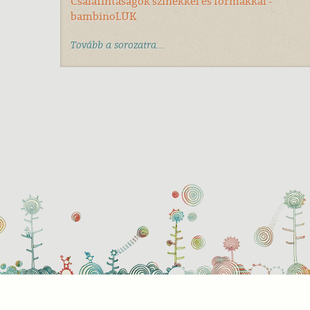
Csalafintaságok színekkel és formákkal -
bambinoLÜK
Tovább a sorozatra...
Süti