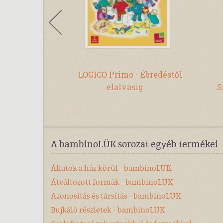
- Alapozó
LOGICO Primo - Ébredéstől
li plusz
elalvásig
S
A bambinoLÜK sorozat egyéb termékei
Állatok a ház körül - bambinoLÜK
Átváltozott formák - bambinoLÜK
Azonosítás és társítás - bambinoLÜK
Bujkáló részletek - bambinoLÜK