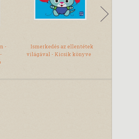
n -
Ismerkedés az ellentétek
Az erdő vi
-
világával - Kicsik könyve
ó