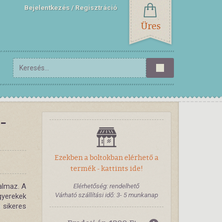
Bejelentkezés
Regisztráció
Üres
-
Ezekben a boltokban elérhető a
termék - kattints ide!
almaz. A
Elérhetőség: rendelhető
Várható szállítási idő: 3- 5 munkanap
yerekek
a sikeres