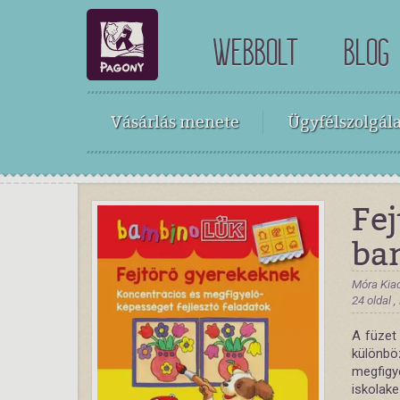
WEBBOLT
BLOG
Vásárlás menete
Ügyfélszolgála
Fej
ba
Móra Kia
24 oldal 
A füzet 
különb
megfigye
iskolak