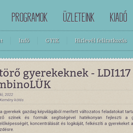
PROGRAMOK
ÜZLETEINK
KIADÓ
t
Infó
GYIK
Hírlevél feliratkozás
törő gyerekeknek - LDI117 
mbinoLÜK
dó, 2022
, Kemény kötés
a gyerekek gazdag képvilágából merített változatos feladatokat tart
öző színek és formák segítségével hatékonyan fejleszti a g
lőképességét, koncentrálását és logikáját, felkészíti a gyerekeket 
ezdésre.