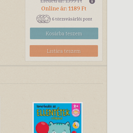
Eredeti ár: 1399 Ft
Online ár: 1189 Ft
6 törzsvásárlói pont
Kosárba
teszem
Listára teszem