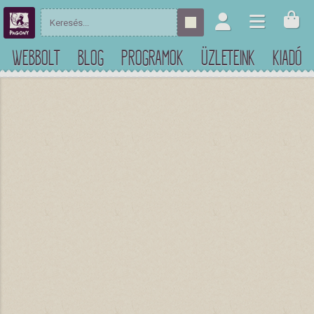
WEBBOLT
BLOG
PROGRAMOK
ÜZLETEINK
KIADÓ