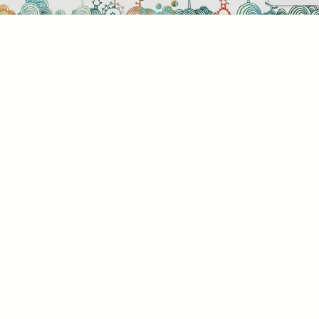
Sütihasználati beállítások
Mik azok a sütik?
Amikor ellátogat egy weboldalra, az információkat
tárolhat vagy gyűjthet be a böngészőjéről, amit az
esetek többségében sütik segítségével végez. Az
információk vonatkozhatnak Önre mint
felhasználóra, a preferenciáira, az Ön által használt
eszközre vagy az oldal elvárt működésének
biztosítására. Az információ általában nem alkalmas
az Ön közvetlen azonosítására, de képes Önnek
személyre szabottabb internetélményt nyújtani. Ön