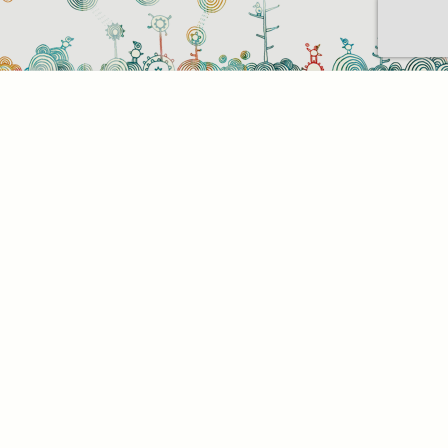
Sütihasználati beállítások
Mik azok a sütik?
Amikor ellátogat egy weboldalra, az információkat
tárolhat vagy gyűjthet be a böngészőjéről, amit az
esetek többségében sütik segítségével végez. Az
információk vonatkozhatnak Önre mint
felhasználóra, a preferenciáira, az Ön által használt
eszközre vagy az oldal elvárt működésének