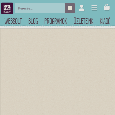
WEBBOLT
BLOG
PROGRAMOK
ÜZLETEINK
KIADÓ