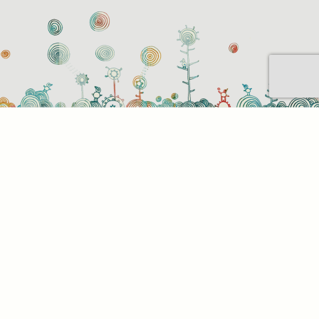
Sütihasználati beállítások
Mik azok a sütik?
Amikor ellátogat egy weboldalra, az információkat
tárolhat vagy gyűjthet be a böngészőjéről, amit az
esetek többségében sütik segítségével végez. Az