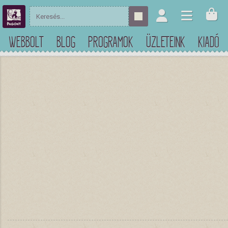
WEBBOLT
BLOG
PROGRAMOK
ÜZLETEINK
KIADÓ