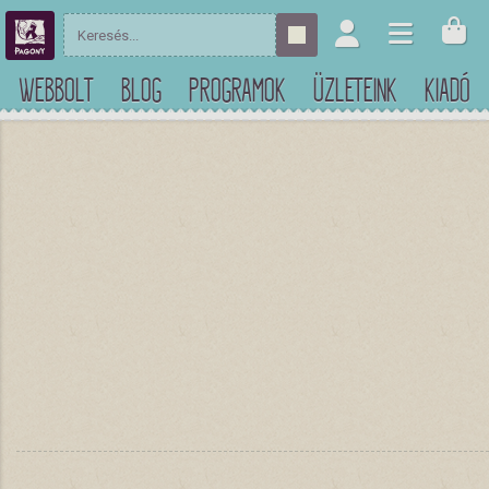
WEBBOLT
BLOG
PROGRAMOK
ÜZLETEINK
KIADÓ