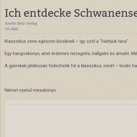
Ich entdecke Schwanens
Anette Betz Verlag
14 oldal
Klasszikus zene egészen kicsiknek – így szól a "Hattyúk tava"
Egy hangoskönyv, amit érdemes nézegetni, hallgatni és ámulni. Még
A gyerekek játékosan fedezhetik fel a klasszikus zenét – kiváló 
Német nyelvű mesekönyv.