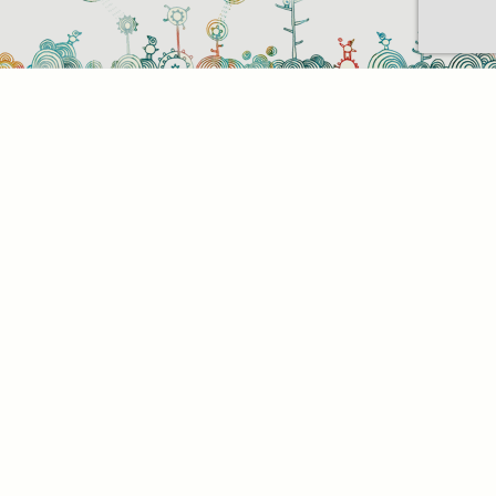
Sütihasználati beállítások
Mik azok a sütik?
Amikor ellátogat egy weboldalra, az információkat
tárolhat vagy gyűjthet be a böngészőjéről, amit az
esetek többségében sütik segítségével végez. Az
információk vonatkozhatnak Önre mint
felhasználóra, a preferenciáira, az Ön által használt
eszközre vagy az oldal elvárt működésének
biztosítására. Az információ általában nem alkalmas