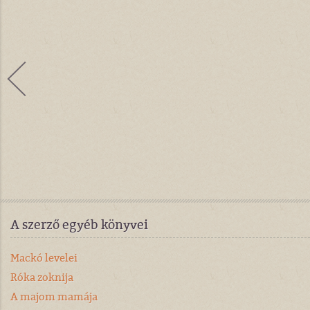
A szerző egyéb könyvei
Mackó levelei
Róka zoknija
A majom mamája