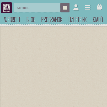
WEBBOLT
BLOG
PROGRAMOK
ÜZLETEINK
KIADÓ