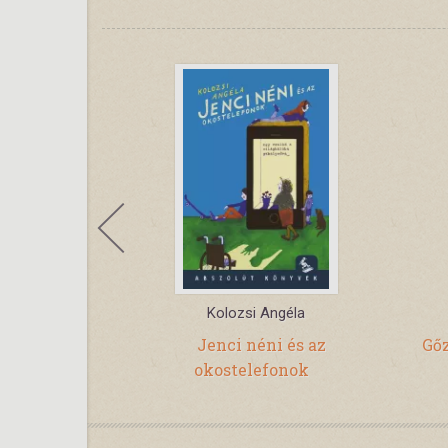
gnes
Kolozsi Angéla
félhold
Jenci néni és az
Gő
 E-book
okostelefonok