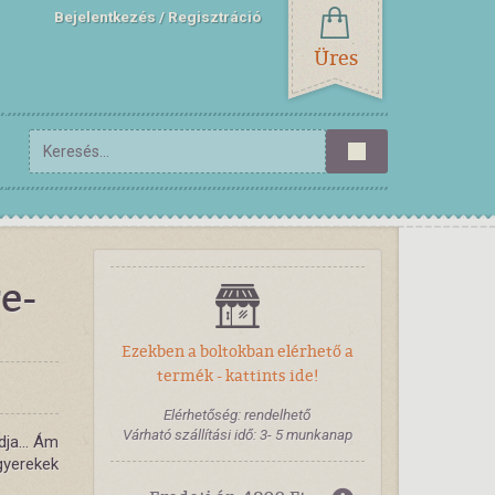
Bejelentkezés
Regisztráció
Üres
e-
Ezekben a boltokban elérhető a
termék - kattints ide!
Elérhetőség: rendelhető
Várható szállítási idő: 3- 5 munkanap
ja... Ám
gyerekek