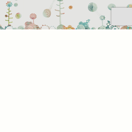
t be
z. Az
az Ön
. Az
l,
tson
alunk