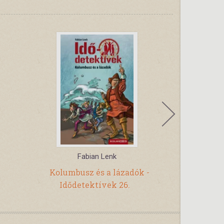
Fabian Lenk
R
Kolumbusz és a lázadók -
Csésze
Idődetektívek 26.
ka