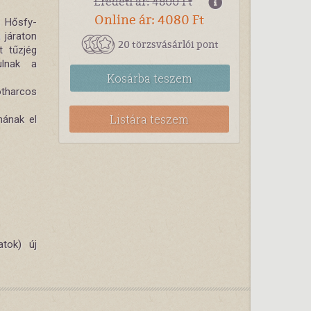
Eredeti ár: 4800 Ft
Online ár: 4080 Ft
a Hősfy-
 járaton
20 törzsvásárlói pont
t tűzjég
ulnak a
Kosárba
teszem
otharcos
Listára teszem
nának el
atok) új