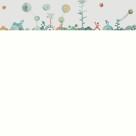
használati beállítások
 azok a sütik?
or ellátogat egy weboldalra, az információkat tárolhat vagy gyűjthe
ngészőjéről, amit az esetek többségében sütik segítségével vége
rmációk vonatkozhatnak Önre mint felhasználóra, a preferenciáira, 
l használt eszközre vagy az oldal elvárt működésének biztosítására
rmáció általában nem alkalmas az Ön közvetlen azonosítására, de
s Önnek személyre szabottabb internetélményt nyújtani. Ön dönti e
 engedélyezi-e meghatározott típusú sütik használatát. További
letekért vagy az alapértelmezett beállítások módosításához kattin
lönböző kategóriák fejlécére. Tudnia kell azonban, hogy néhány
típus blokkolása érintheti az oldal használatának élményét és az ált