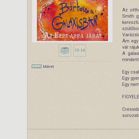
Az otth
Smith g
kereszt
szülőb
Varázslá
Ám egy 
vár ráju
10-14
A galax
mindent
Méret
Egy csal
Egy gyer
Egy nem 
FIGYELEM
Cressid
sorozat