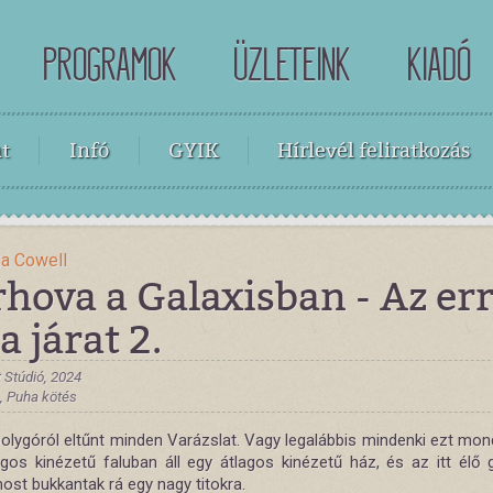
PROGRAMOK
ÜZLETEINK
KIADÓ
t
Infó
GYIK
Hírlevél feliratkozás
da Cowell
hova a Galaxisban - Az err
a járat 2.
t Stúdió, 2024
 , Puha kötés
olygóról eltűnt minden Varázslat. Vagy legalábbis mindenki ezt mond
agos kinézetű faluban áll egy átlagos kinézetű ház, és az itt élő 
ost bukkantak rá egy nagy titokra.