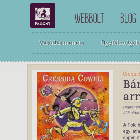
WEBBOLT
BLOG
Vásárlás menete
Ügyfélszolgála
Cressi
Bár
arr
Digitanar
428 oldal
A Föld b
egy átl
éppen m