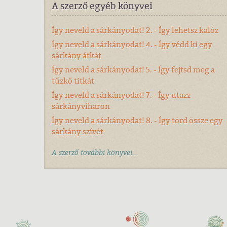
A szerző egyéb könyvei
Így neveld a sárkányodat! 2. - Így lehetsz kalóz
Így neveld a sárkányodat! 4. - Így védd ki egy
sárkány átkát
Így neveld a sárkányodat! 5. - Így fejtsd meg a
tűzkő titkát
Így neveld a sárkányodat! 7. - Így utazz
sárkányviharon
Így neveld a sárkányodat! 8. - Így törd össze egy
sárkány szívét
A szerző további könyvei...