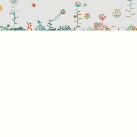
Süti
Mik
Amik
a bö
info
álta
info
képe
hogy
rész
a kü
süti