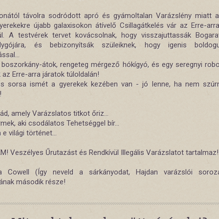
onától távolra sodródott apró és gyámoltalan Varázslény miatt 
yerekekre újabb galaxisokon átívelő Csillagátkelés vár az Erre-arra
ül. A testvérek tervet kovácsolnak, hogy visszajuttassák Bogara
olygójára, és bebizonyítsák szüleiknek, hogy igenis boldog
ssal...
boszorkány-átok, rengeteg mérgező hókígyó, és egy seregnyi rob
k az Erre-arra járatok túloldalán!
is sorsa ismét a gyerekek kezében van - jó lenne, ha nem szúr
!
ád, amely Varázslatos titkot őriz...
mek, aki csodálatos Tehetséggel bír...
e világi történet...
! Veszélyes Űrutazást és Rendkívül Illegális Varázslatot tartalmaz!
a Cowell (Így neveld a sárkányodat, Hajdan varázslói soroz
ának második része!