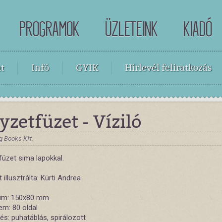
PROGRAMOK
ÜZLETEINK
KIADÓ
t
Infó
GYIK
Hírlevél feliratkozás
yzetfüzet - Víziló
g Books Kft.
füzet sima lapokkal.
t illusztrálta: Kürti Andrea
um: 150x80 mm
em: 80 oldal
zés: puhatáblás, spirálozott