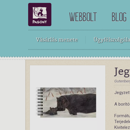
WEBBOLT
BLOG
Vásárlás menete
Ügyfélszolgála
Jeg
Gutenber
Jegyzet
A borító
Formát
Terjedel
Kivitele