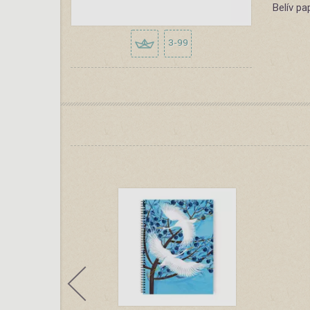
Belív pa
3-99