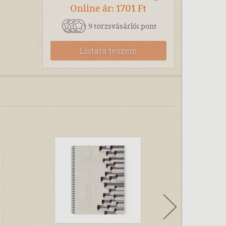
Online ár: 1701 Ft
9 törzsvásárlói pont
Listára teszem