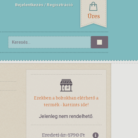
Bejelentkezés
Regisztráció
Üres
Ezekben a boltokban elérhető a
termék - kattints ide!
Jelenleg nem rendelhető.
Eredeti ár: 1790 Ft