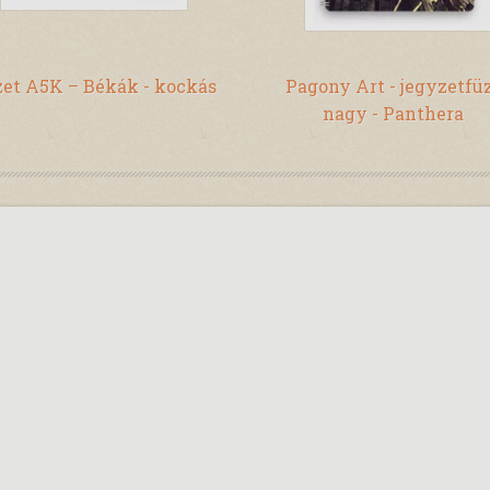
et A5K – Békák - kockás
Pagony Art - jegyzetfüz
nagy - Panthera