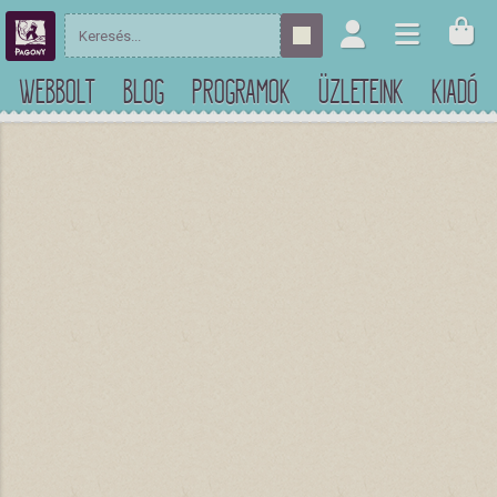
WEBBOLT
BLOG
PROGRAMOK
ÜZLETEINK
KIADÓ