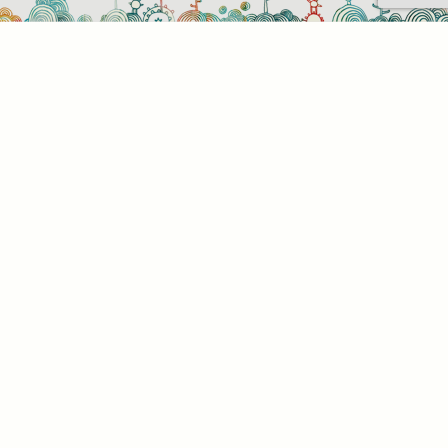
Sütihasználati beállítások
Mik azok a sütik?
Amikor ellátogat egy weboldalra, az információkat
tárolhat vagy gyűjthet be a böngészőjéről, amit az
esetek többségében sütik segítségével végez. Az
információk vonatkozhatnak Önre mint
felhasználóra, a preferenciáira, az Ön által használt
eszközre vagy az oldal elvárt működésének
biztosítására. Az információ általában nem alkalmas
az Ön közvetlen azonosítására, de képes Önnek