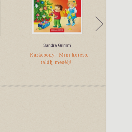
Sandra Grimm
Móri
Karácsony - Mini keress,
Iciri-pi
találj, mesélj!
t