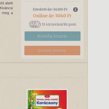
ld alatti
Kíváncsi
Eredeti ár: 3600 Ft
rd meg a
Online ár: 3060 Ft
15 törzsvásárlói pont
Kosárba
teszem
Listára teszem