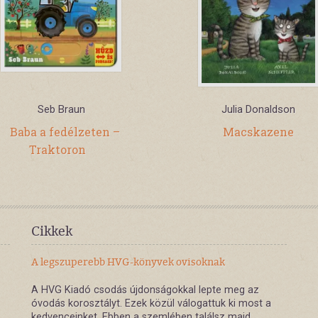
Seb Braun
Julia Donaldson
Baba a fedélzeten –
Macskazene
Traktoron
Cikkek
A legszuperebb HVG-könyvek ovisoknak
A HVG Kiadó csodás újdonságokkal lepte meg az
óvodás korosztályt. Ezek közül válogattuk ki most a
kedvenceinket. Ebben a szemlében találsz majd