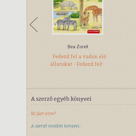
Bea Zorell
t ismersz?
Fedezd fel a vadon élő
állatokat - Fedezd fel!
A szerző egyéb könyvei
Ki járt erre?
A szerző további könyvei...