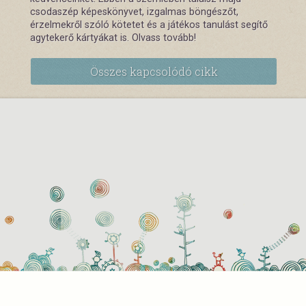
csodaszép képeskönyvet, izgalmas böngészőt,
érzelmekről szóló kötetet és a játékos tanulást segítő
agytekerő kártyákat is. Olvass tovább!
Összes kapcsolódó cikk
használati beállítások