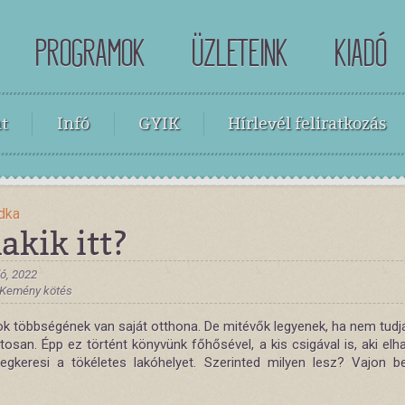
PROGRAMOK
ÜZLETEINK
KIADÓ
t
Infó
GYIK
Hírlevél feliratkozás
dka
lakik itt?
ó, 2022
, Kemény kötés
ok többségének van saját otthona. De mitévők legyenek, ha nem tudjá
osan. Épp ez történt könyvünk főhősével, a kis csigával is, aki elh
gkeresi a tökéletes lakóhelyet. Szerinted milyen lesz? Vajon b