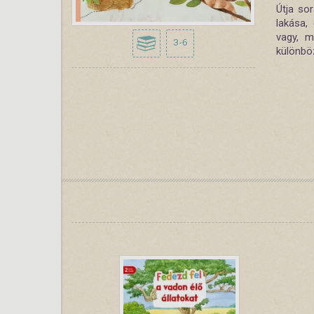
Útja sor
lakása,
vagy, m
3-6
különböz