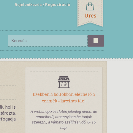
Bejelentkezés
Regisztráció
Üres
Ezekben a boltokban elérhető a
termék - kattints ide!
k, hol is
A webshop készletén jelenleg nincs, de
atározta,
rendelhető, amennyiben be tudjuk
efogadja
szerezni, a várható szállítási idő: 8- 15
nap.