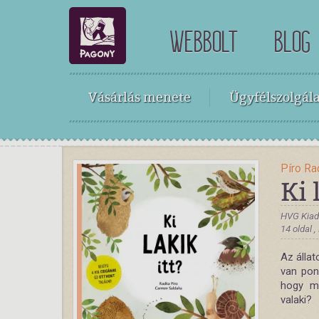
WEBBOLT
BLOG
Vásárlás menete
Ügyfélszolgála
Píro Ra
Ki 
HVG Kiad
14 oldal 
Az állat
van pont
hogy me
valaki?