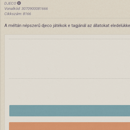
DJECO
Vonalkód: 3070900081666
Cikkszám: 8166
A méltán népszerű djeco játékok e tagjánál az állatokat eledelükk