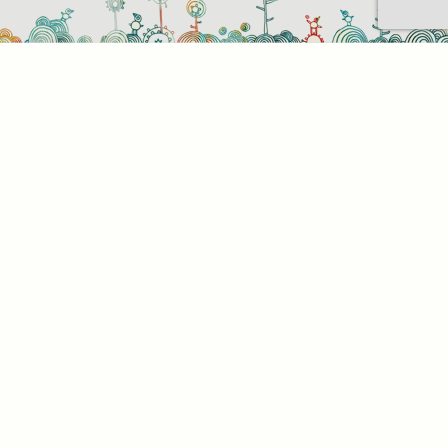
Sütihasználati beállítások
Mik azok a sütik?
Amikor ellátogat egy weboldalra, az információkat
tárolhat vagy gyűjthet be a böngészőjéről, amit az
esetek többségében sütik segítségével végez. Az
információk vonatkozhatnak Önre mint
felhasználóra, a preferenciáira, az Ön által használt
eszközre vagy az oldal elvárt működésének
biztosítására. Az információ általában nem alkalmas
az Ön közvetlen azonosítására, de képes Önnek