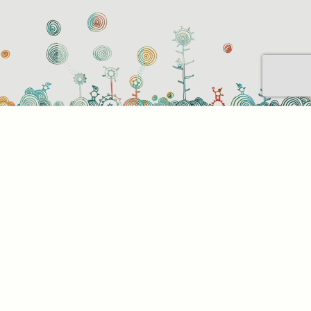
Sütihasználati beállítások
Mik azok a sütik?
Amikor ellátogat egy weboldalra, az információkat
tárolhat vagy gyűjthet be a böngészőjéről, amit az