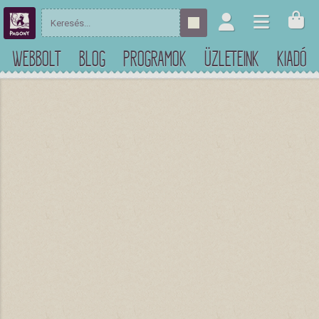
WEBBOLT
BLOG
PROGRAMOK
ÜZLETEINK
KIADÓ