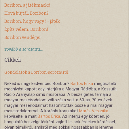
Boribon, a játékmackó
Hová bújtál, Boribon?
Boribon, hogy vagy? - játék
Építs velem, Boribon!
Boribon vendégei
Tovább a sorozatra...
Cikkek
Gondolatok a Boribon-sorozatról
Neked is nagy kedvenced Boribon?
Bartos Erika
megtisztelő
meghívást kapott egy interjúra a Magyar Rádióba, a Kossuth
Rádió Aranyalap című műsorába. A beszélgetés témája a
magyar meseirodalom változása volt: a 60-as, 70-es évek
magyar meseirodalmát hasonlították össze a mai magyar
meseirodalommal. A korábbi korszakot
Marék Veronika
képviselte, a mait
Bartos Erika
. Az interjú egy kötetlen, jó
hangulatú beszélgetésként zajlott le, sok érdekes kérdéssel,
olyan témákról, amikről még sokkal hosszabban is lehetne