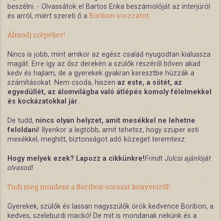
beszélni. - Olvassátok el Bartos Erika beszámolóját az interjúról
és arról, miért szereti ő a
Boribon-sorozatot.
Álmodj szépeket!
Nincs is jobb, mint amikor az egész család nyugodtan kialussza
magát. Erre így az ősz derekén a szülők részéről bőven akad
kedv és hajlam, de a gyerekek gyakran keresztbe húzzák a
számításokat. Nem csoda, hiszen
az este, a sötét, az
egyedüllét, az álomvilágba való átlépés komoly félelmekkel
és kockázatokkal jár
.
De tudd,
nincs olyan helyzet, amit mesékkel ne lehetne
feloldani
! Ilyenkor a legtöbb, amit tehetsz, hogy szuper esti
mesékkel, meghitt, biztonságot adó közeget teremtesz.
Hogy melyek ezek? Lapozz a cikkünkre!
Frindt Julcsi ajánlóját
olvasod!
Tudj meg mindent a Boribon-sorozat könyveiről!
Gyerekek, szülők és lassan nagyszülők örök kedvence Boribon, a
kedves, szeleburdi mackó! De mit is mondanak nekünk és a