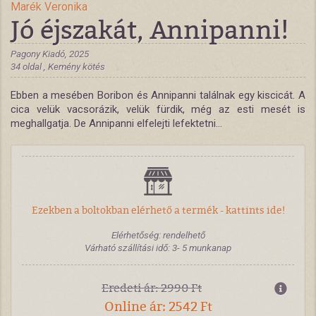
Marék Veronika
Jó éjszakát, Annipanni!
Pagony Kiadó, 2025
34 oldal , Kemény kötés
Ebben a mesében Boribon és Annipanni találnak egy kiscicát. A
cica velük vacsorázik, velük fürdik, még az esti mesét is
meghallgatja. De Annipanni elfelejti lefektetni...
Ezekben a boltokban elérhető a termék - kattints ide!
Elérhetőség: rendelhető
Várható szállítási idő: 3- 5 munkanap
Eredeti ár: 2990 Ft
Online ár: 2542 Ft