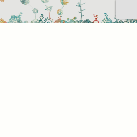
Sütihasználati beállítások
Mik azok a sütik?
Amikor ellátogat egy weboldalra, az információkat
tárolhat vagy gyűjthet be a böngészőjéről, amit az
esetek többségében sütik segítségével végez. Az
információk vonatkozhatnak Önre mint
felhasználóra, a preferenciáira, az Ön által használt
eszközre vagy az oldal elvárt működésének