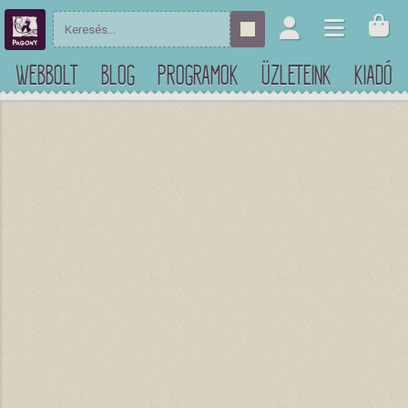
WEBBOLT
BLOG
PROGRAMOK
ÜZLETEINK
KIADÓ