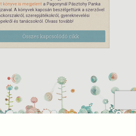
t könyve is megjelent
a Pagonynál Pásztohy Panka
jzaival. A könyvek kapcsán beszélgettünk a szerzővel
ckorszakról, szerepjátékokról, gyereknevelési
ppekről és tanácsokról. Olvass tovább!
Összes kapcsolódó cikk