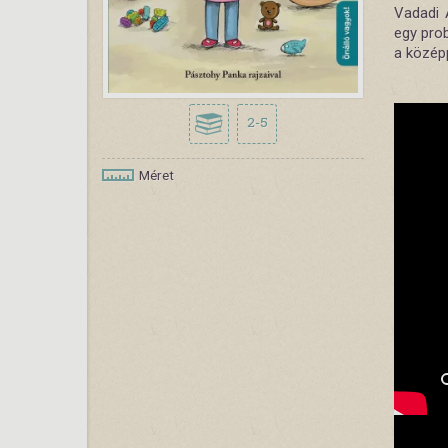
Vadadi A
egy prob
a közép
2-5
Méret