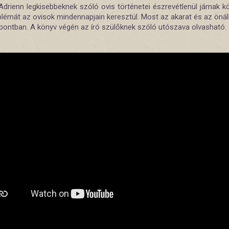
drienn legkisebbeknek szóló ovis történetei észrevétlenül járnak kö
lémát az ovisok mindennapjain keresztül. Most az akarat és az önáll
pontban. A könyv végén az író szülőknek szóló utószava olvasható.