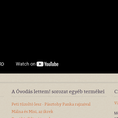
A Óvodás lettem! sorozat egyéb termékei
C
Vá
Peti tűzoltó lesz - Pásztohy Panka rajzaival
Málna és Misi, az ikrek
Mo