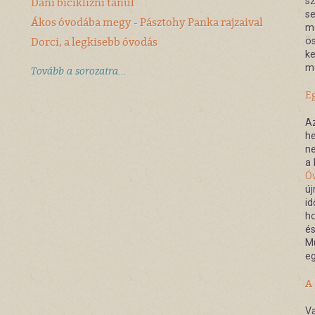
Dani biciklizni tanul
sz
se
Ákos óvodába megy - Pásztohy Panka rajzaival
me
Dorci, a legkisebb óvodás
ös
k
me
Tovább a sorozatra...
E
Az
he
ne
a 
Óv
új
id
ho
és
Mu
eg
A
Va