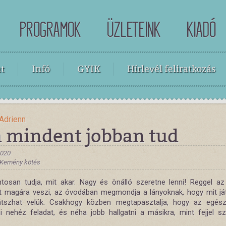
PROGRAMOK
ÜZLETEINK
KIADÓ
t
Infó
GYIK
Hírlevél feliratkozás
Adrienn
a mindent jobban tud
2020
, Kemény kötés
tosan tudja, mit akar. Nagy és önálló szeretne lenni! Reggel a
t magára veszi, az óvodában megmondja a lányoknak, hogy mit já
átszhat velük. Csakhogy közben megtapasztalja, hogy az egész
ani nehéz feladat, és néha jobb hallgatni a másikra, mint fejjel sz