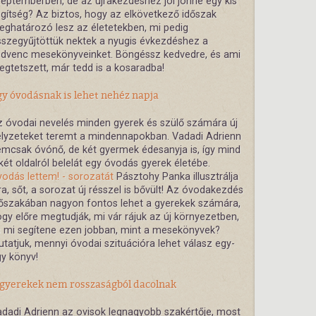
eptemberben, de az újrakezdéshez jól jönne egy kis
gítség? Az biztos, hogy az elkövetkező időszak
ghatározó lesz az életetekben, mi pedig
szegyűjtöttük nektek a nyugis évkezdéshez a
edvenc mesekönyveinket. Böngéssz kedvedre, és ami
gtetszett, már tedd is a kosaradba!
gy óvodásnak is lehet nehéz napja
 óvodai nevelés minden gyerek és szülő számára új
lyzeteket teremt a mindennapokban. Vadadi Adrienn
mcsak óvónő, de két gyermek édesanyja is, így mind
két oldalról belelát egy óvodás gyerek életébe.
odás lettem! - sorozatát
Pásztohy Panka illusztrálja
ra, sőt, a sorozat új résszel is bővült! Az óvodakezdés
őszakában nagyon fontos lehet a gyerekek számára,
gy előre megtudják, mi vár rájuk az új környezetben,
 mi segítene ezen jobban, mint a mesekönyvek?
tatjuk, mennyi óvodai szituációra lehet válasz egy-
y könyv!
 gyerekek nem rosszaságból dacolnak
dadi Adrienn az ovisok legnagyobb szakértője, most