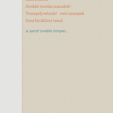
Örökké óvodás maradok!
Ünnepelj velünk! - ovis ünnepek
Dani biciklizni tanul
A szerző további könyvei...