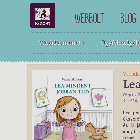
WEBBOLT
BLOG
Vásárlás menete
Ügyfélszolgála
Vadadi 
Le
Pagony, 
40 oldal 
Lea pon
ékszeré
és ki j
irányít
falnak.