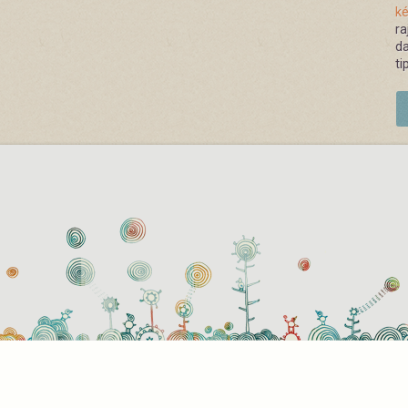
ké
ra
da
ti
használati beállítások