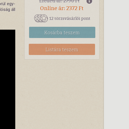
Eredeti ár: 2790 Ft
rül egy-
Online ár: 2372 Ft
óság áll
12 törzsvásárlói pont
Kosárba
teszem
Listára teszem