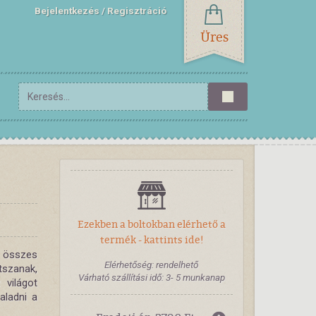
Bejelentkezés
Regisztráció
Üres
Ezekben a boltokban elérhető a
termék - kattints ide!
z összes
Elérhetőség: rendelhető
tszanak,
Várható szállítási idő: 3- 5 munkanap
 világot
aladni a