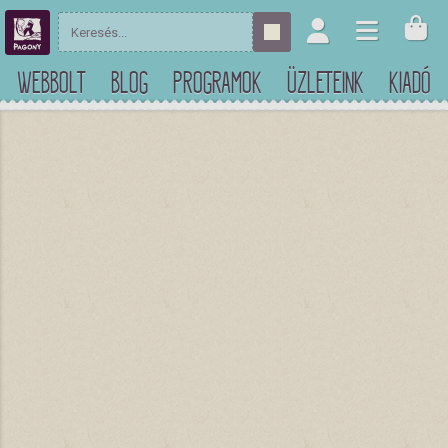
WEBBOLT
BLOG
PROGRAMOK
ÜZLETEINK
KIADÓ