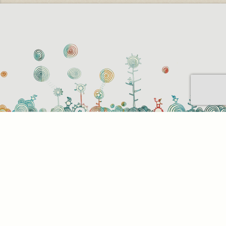
Sütihasználati beállítások
Mik azok a sütik?