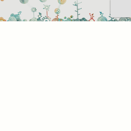
Sütihasználati beállítások
Mik azok a sütik?
Amikor ellátogat egy weboldalra, az információkat
tárolhat vagy gyűjthet be a böngészőjéről, amit az
esetek többségében sütik segítségével végez. Az
információk vonatkozhatnak Önre mint
felhasználóra, a preferenciáira, az Ön által használt
eszközre vagy az oldal elvárt működésének