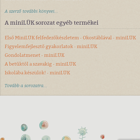
A szerző további könyvei...
A miniLÜK sorozat egyéb termékei
Első MiniLÜK felfedezőkészletem - Okostáblával - miniLÜK
Figyelemfejlesztő gyakorlatok - miniLÜK
Gondolatmenet - miniLÜK
A betűktől a szavakig - miniLÜK
Iskolába készülök! - miniLÜK
Tovább a sorozatra...