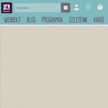
WEBBOLT
BLOG
PROGRAMOK
ÜZLETEINK
KIADÓ