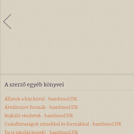
A szerző egyéb könyvei
Állatok a ház körül - bambinoLÜK
Átváltozott formák - bambinoLÜK
Bujkáló részletek - bambinoLÜK
Csalafintaságok színekkel és formákkal - bambinoLÜK
Én is iskolás leszek! - bambinoLÜK