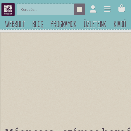
WEBBOLT
BLOG
PROGRAMOK
ÜZLETEINK
KIADÓ