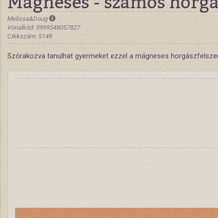
Mágneses - számos horgá
Melissa&Doug
Vonalkód: 5999548057827
Cikkszám: 5149
Szórakozva tanulhat gyermeket ezzel a mágneses horgászfelszerelés