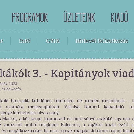
PROGRAMOK
ÜZLETEINK
KIADÓ
t
Infó
GYIK
Hírlevél feliratkozás
kákók 3. - Kapitányok viad
iadó, 2023
 , Puha kötés
kók! harmadik kötetében hihetetlen, de minden megoldódik - 
ki számára megnyugtatóan. Vakulya Norbert kacagtató, for
egénye letehetetlen olvasmány.
s Mancsi, a két kerge, talpraesett és öntörvényű makákó egy nap vé
 varázslót próbál meglopni. Kaliptusz, a vajákos koala ezért e
, és megátkozza őket: ha nem lopnak maguknak három napon belül ú