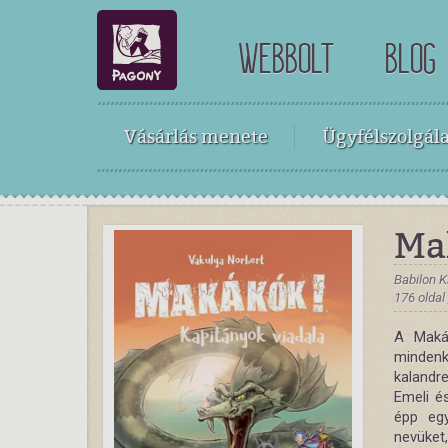
WEBBOLT
BLOG
Vásárlás menete
Ügyfélszolgála
Ma
Babilon K
176 oldal
A Maká
minden
kalandr
Emeli é
épp egy
nevüket