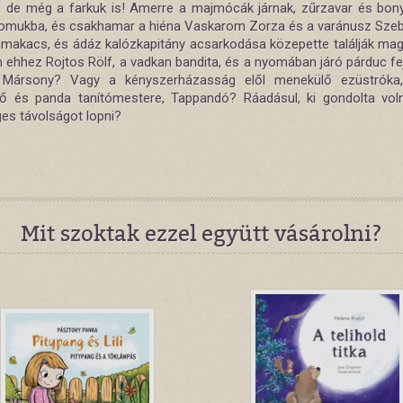
, de még a farkuk is! Amerre a majmócák járnak, zűrzavar és bo
yomukba, és csakhamar a hiéna Vaskarom Zorza és a varánusz Szeb
 makacs, és ádáz kalózkapitány acsarkodása közepette találják mag
n ehhez Rojtos Rölf, a vadkan bandita, és a nyomában járó párduc fe
 Mársony? Vagy a kényszerházasság elől menekülő ezüstróka,
ő és panda tanítómestere, Tappandó? Ráadásul, ki gondolta vol
ges távolságot lopni?
Mit szoktak ezzel együtt vásárolni?