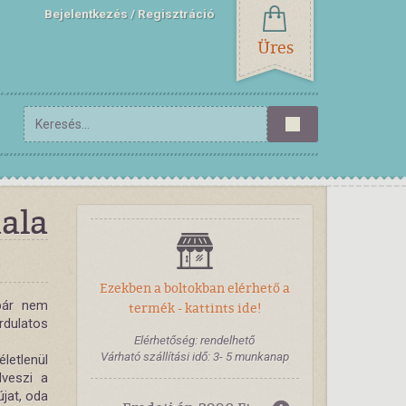
Bejelentkezés
Regisztráció
Üres
ala
Ezekben a boltokban elérhető a
bár nem
termék - kattints ide!
dulatos
Elérhetőség: rendelhető
Várható szállítási idő: 3- 5 munkanap
letlenül
lveszi a
jat, oda