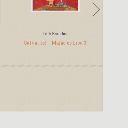
Tóth Krisztina
Tót
Gatyát fel! - Malac és Liba 3.
Fogjunk v