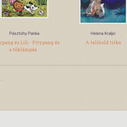
Pásztohy Panka
Helena Kraljic
ypang és Lili - Pitypang és
A telihold titka
a töklámpás