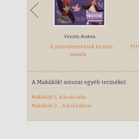
tina
Vészits Andrea
és Liba 14.
A piszedenevérek és más
Pit
mesék
A Makákók! sorozat egyéb termékei
Makákók! 1. A koala átka
Makákók! 2. - A köd kalózai