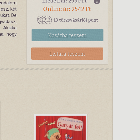
Eredeti ár: 2990 Ft
nyodalom
Online ár: 2542 Ft
esz, két
ukat. De
13 törzsvásárlói pont
jvadász,
 Alukka
na, hogy
Kosárba
teszem
Listára teszem