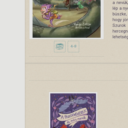
a nevük
lép a n
büszke,
hogy jö
Szurok
hercegn
lehetsé
4-8