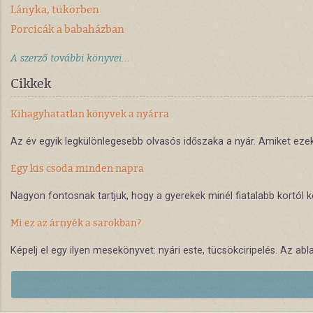
Lányka, tükörben
Porcicák a babaházban
A szerző további könyvei...
Cikkek
Kihagyhatatlan könyvek a nyárra
Az év egyik legkülönlegesebb olvasós időszaka a nyár. Amiket ez
Egy kis csoda minden napra
Nagyon fontosnak tartjuk, hogy a gyerekek minél fiatalabb kortól 
Mi ez az árnyék a sarokban?
Képelj el egy ilyen mesekönyvet: nyári este, tücsökciripelés. Az a