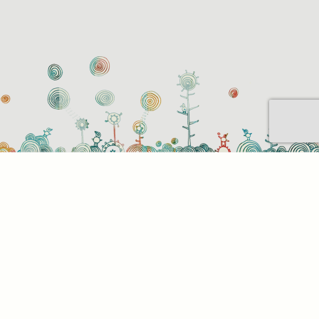
Sütihasználati beállítások
Mik azok a sütik?