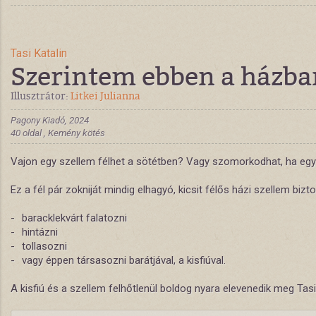
Tasi Katalin
Szerintem ebben a házban
Illusztrátor:
Litkei Julianna
Pagony Kiadó, 2024
40 oldal , Kemény kötés
Vajon egy szellem félhet a sötétben? Vagy szomorkodhat, ha egyed
Ez a fél pár zokniját mindig elhagyó, kicsit félős házi szellem biz
- baracklekvárt falatozni
- hintázni
- tollasozni
- vagy éppen társasozni barátjával, a kisfiúval.
A kisfiú és a szellem felhőtlenül boldog nyara elevenedik meg Tasi