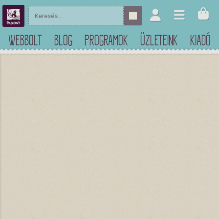
WEBBOLT
BLOG
PROGRAMOK
ÜZLETEINK
KIADÓ