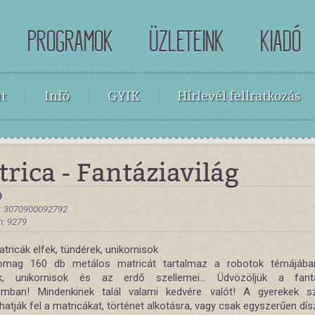
PROGRAMOK
ÜZLETEINK
KIADÓ
t
Infó
GYIK
Hírlevél feliratkozás
rica - Fantáziavilág
: 3070900092792
: 9279
tricák elfek, tündérek, unikornisok
omag 160 db metálos matricát tartalmaz a robotok témájában.
ek, unikornisok és az erdő szellemei... Üdvözöljük a fanta
umban! Mindenkinek talál valami kedvére valót! A gyerekek 
hatják fel a matricákat, történet alkotásra, vagy csak egyszerűen dís