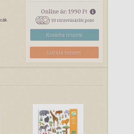
Online ár: 1990 Ft
10 törzsvásárlói pont
cák.
Kosárba
teszem
Listára teszem