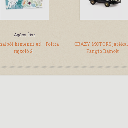
Agócs Írisz
alból kimenni ér! - Foltra
CRAZY MOTORS játékau
rajzoló 2
Fangio Bajnok