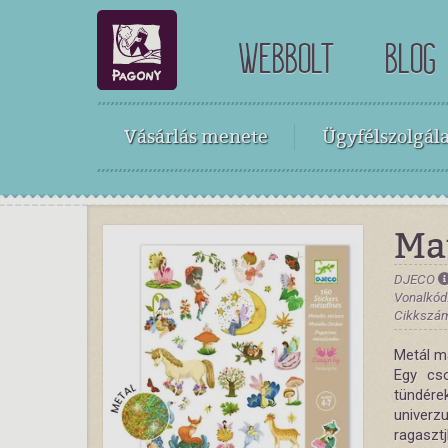
WEBBOLT
BLOG
Vásárlás menete
Ügyfélszolgála
Mat
DJECO
Vonalkód
Cikkszám
Metál ma
Egy cs
tündér
univerz
ragasztj