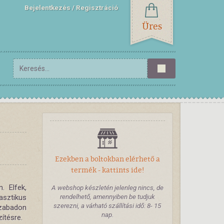
Bejelentkezés
Regisztráció
Üres
Ezekben a boltokban elérhető a
termék - kattints ide!
 Elfek,
A webshop készletén jelenleg nincs, de
rendelhető, amennyiben be tudjuk
sztikus
szerezni, a várható szállítási idő: 8- 15
szabadon
nap.
zítésre.