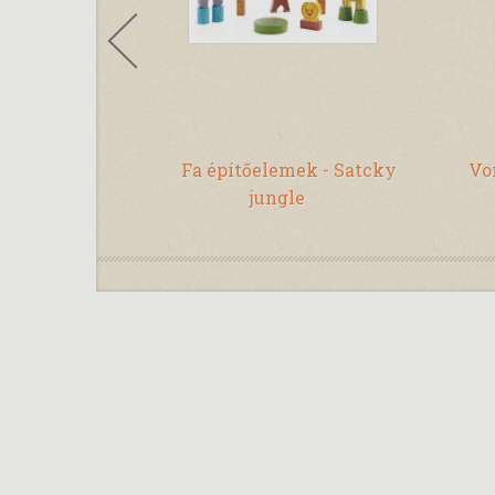
usziház
Fa építőelemek - Satcky
Von
jungle