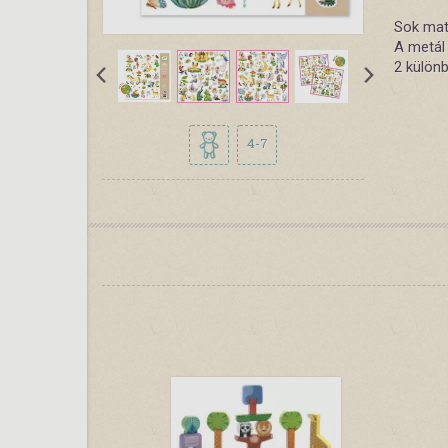
Sok mat
A metál
2 különb
4-7