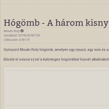
Hógömb - A három kisny
Moulin Roty
Vonalkód: 3575676781753
Cikkszám: 678175
Gyönyörű Moulin Roty hógömb, amelyen egy nyuszi, egy süni és egy
Bűvöld el ovisod ezzel a különleges hógömbbel húsvét alkalmából