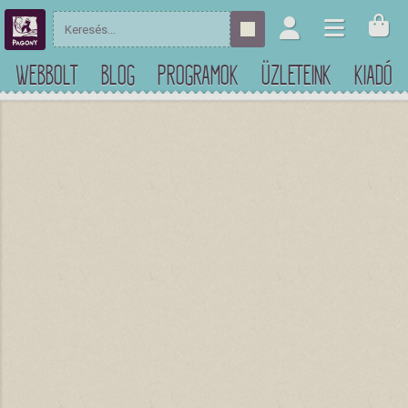
WEBBOLT
BLOG
PROGRAMOK
ÜZLETEINK
KIADÓ