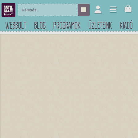
WEBBOLT
BLOG
PROGRAMOK
ÜZLETEINK
KIADÓ