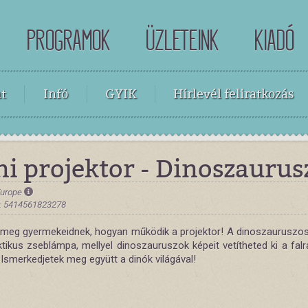
PROGRAMOK
ÜZLETEINK
KIADÓ
t
Infó
GYIK
Hírlevél feliratkozás
ni projektor - Dinoszaurus
Europe
: 5414561823278
meg gyermekeidnek, hogyan működik a projektor! A dinoszauruszos 
tikus zseblámpa, mellyel dinoszauruszok képeit vetítheted ki a falr
 Ismerkedjetek meg együtt a dinók világával!