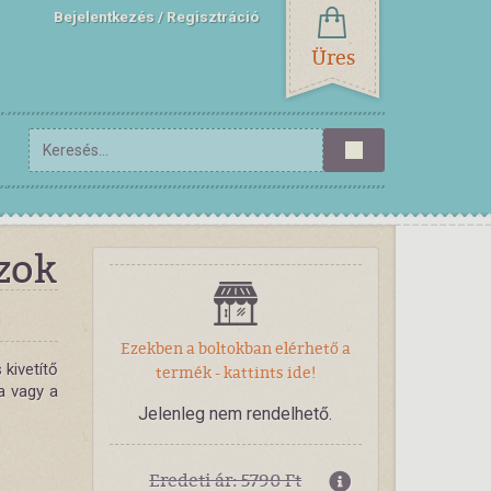
Bejelentkezés
Regisztráció
Üres
zok
Ezekben a boltokban elérhető a
kivetítő
termék - kattints ide!
a vagy a
Jelenleg nem rendelhető.
Eredeti ár: 5790 Ft