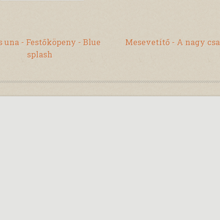
s una - Festőköpeny - Blue
Mesevetítő - A nagy csa
splash