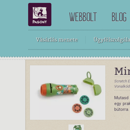
WEBBOLT
BLOG
Vásárlás menete
Ügyfélszolgála
Mi
Scratch 
Vonalkód
Mutasd 
egy prak
bútorra.