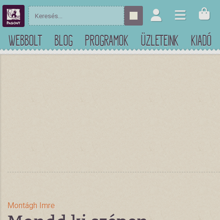
WEBBOLT
BLOG
PROGRAMOK
ÜZLETEINK
KIADÓ
Montágh Imre