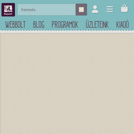
WEBBOLT
BLOG
PROGRAMOK
ÜZLETEINK
KIADÓ