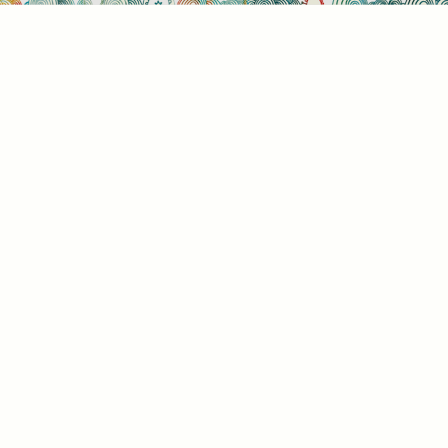
Sütihasználati beállítások
Mik azok a sütik?
Amikor ellátogat egy weboldalra, az információkat
tárolhat vagy gyűjthet be a böngészőjéről, amit az
esetek többségében sütik segítségével végez. Az
információk vonatkozhatnak Önre mint
felhasználóra, a preferenciáira, az Ön által használt
eszközre vagy az oldal elvárt működésének
biztosítására. Az információ általában nem alkalmas
az Ön közvetlen azonosítására, de képes Önnek
személyre szabottabb internetélményt nyújtani. Ön
dönti el, hogy engedélyezi-e meghatározott típusú