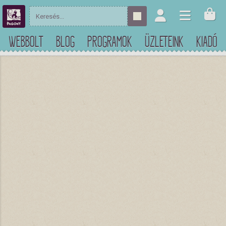
WEBBOLT
BLOG
PROGRAMOK
ÜZLETEINK
KIADÓ