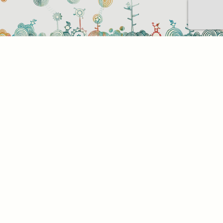
Sütihasználati beállítások
Mik azok a sütik?
Amikor ellátogat egy weboldalra, az információkat
tárolhat vagy gyűjthet be a böngészőjéről, amit az
esetek többségében sütik segítségével végez. Az
információk vonatkozhatnak Önre mint
felhasználóra, a preferenciáira, az Ön által használt
eszközre vagy az oldal elvárt működésének
biztosítására. Az információ általában nem alkalmas