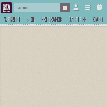
WEBBOLT
BLOG
PROGRAMOK
ÜZLETEINK
KIADÓ