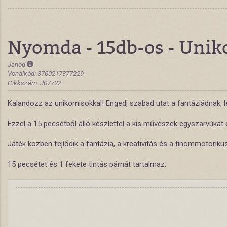
Nyomda - 15db-os - Unik
Janod
Vonalkód: 3700217377229
Cikkszám: J07722
Kalandozz az unikornisokkal! Engedj szabad utat a fantáziádnak, lé
Ezzel a 15 pecsétből álló készlettel a kis művészek egyszarvúkat
Játék közben fejlődik a fantázia, a kreativitás és a finommotorik
15 pecsétet és 1 fekete tintás párnát tartalmaz.