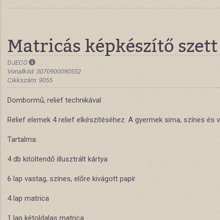
Matricás képkészítő szett
DJECO
Vonalkód: 3070900090552
Cikkszám: 9055
Dombormű, relief technikával
Relief elemek 4 relief elkészítéséhez. A gyermek sima, színes és v
Tartalma:
4 db kitöltendő illusztrált kártya
6 lap vastag, színes, előre kivágott papír
4 lap matrica
1 lap kétoldalas matrica