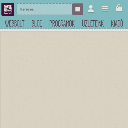
WEBBOLT
BLOG
PROGRAMOK
ÜZLETEINK
KIADÓ