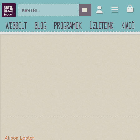
WEBBOLT
BLOG
PROGRAMOK
ÜZLETEINK
KIADÓ
Alison Lester