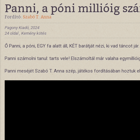
Panni, a póni millióig sz
Fordító:
Szabó T. Anna
Pagony Kiadó, 2024
24 oldal , Kemény kötés
Ő Panni, a póni, EGY fa alatt áll, KÉT barátját nézi, ki vad táncot jár.
Panni számolni tanul: tarts vele! Elszámoltál már valaha egymillióig
Panni meséjét Szabó T. Anna szép, játékos fordításában hoztuk el