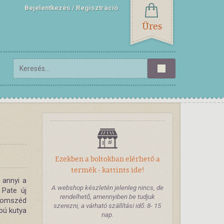
Bejelentkezés
Regisztráció
Üres
Ezekben a boltokban elérhető a
termék - kattints ide!
 annyi a
A webshop készletén jelenleg nincs, de
 Pate új
rendelhető, amennyiben be tudjuk
szomszéd
szerezni, a várható szállítási idő: 8- 15
ábú kutya
nap.