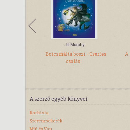
sztás Judit,
Jill Murphy
szinek Joanna,
Botcsinálta boszi - Cserfes
A 
ófia
csalás
nes és a
 kastély
A szerző egyéb könyvei
Körhinta
Szerencsekerék
Miú és Vau