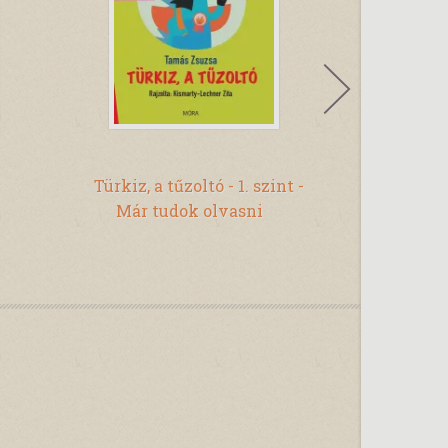
Chr
Türkiz, a tűzoltó - 1. szint -
Esőerdő
Már tudok olvasni