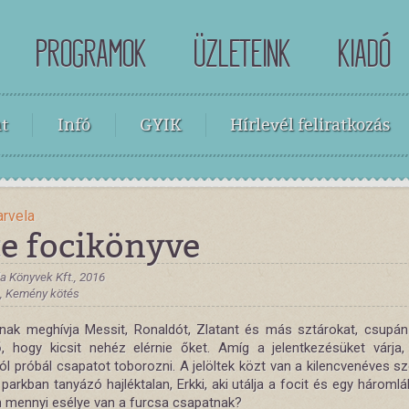
PROGRAMOK
ÜZLETEINK
KIADÓ
t
Infó
GYIK
Hírlevél feliratkozás
arvela
te focikönyve
a Könyvek Kft., 2016
 , Kemény kötés
nak meghívja Messit, Ronaldót, Zlatant és más sztárokat, csupán
, hogy kicsit nehéz elérnie őket. Amíg a jelentkezésüket várja,
ból próbál csapatot toborozni. A jelöltek közt van a kilencvenéves 
 parkban tanyázó hajléktalan, Erkki, aki utálja a focit és egy hároml
on mennyi esélye van a furcsa csapatnak?