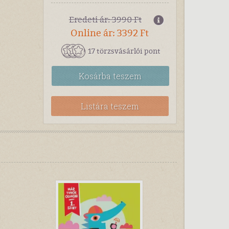
Eredeti ár: 3990 Ft
Online ár: 3392 Ft
17 törzsvásárlói pont
Kosárba
teszem
Listára teszem