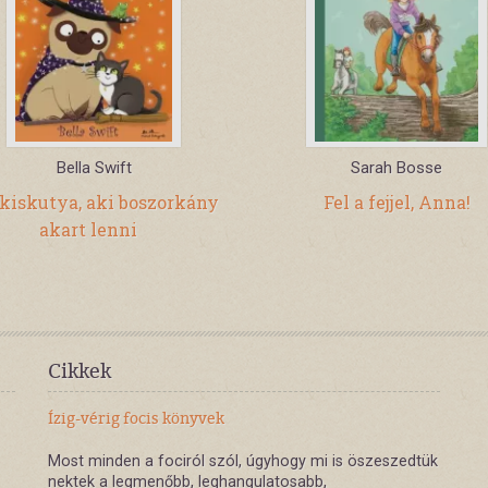
Bella Swift
Sarah Bosse
kiskutya, aki boszorkány
Fel a fejjel, Anna!
akart lenni
Cikkek
Ízig-vérig focis könyvek
Most minden a fociról szól, úgyhogy mi is öszeszedtük
nektek a legmenőbb, leghangulatosabb,