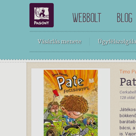
WEBBOLT
BLOG
Vásárlás menete
Ügyfélszolgála
Timo P
Pa
Cerkabell
128 oldal
Játékos
bökkenő
barátai
bácsi, a
is. Vaj