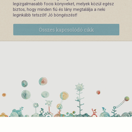
legizgalmasabb focis könyveket, melyek közül egész
biztos, hogy minden fiú és lány megtalálja a neki
leginkább tetszőt! Jó böngészést!
Összes kapcsolódó cikk
használati beállítások