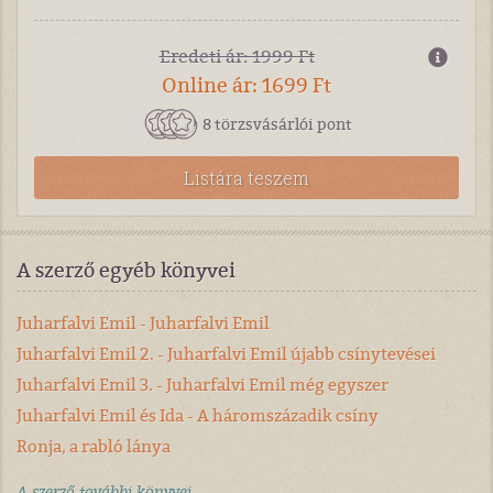
Eredeti ár: 1999 Ft
Online ár: 1699 Ft
8 törzsvásárlói pont
Listára teszem
A szerző egyéb könyvei
Juharfalvi Emil - Juharfalvi Emil
Juharfalvi Emil 2. - Juharfalvi Emil újabb csínytevései
Juharfalvi Emil 3. - Juharfalvi Emil még egyszer
Juharfalvi Emil és Ida - A háromszázadik csíny
Ronja, a rabló lánya
A szerző további könyvei...