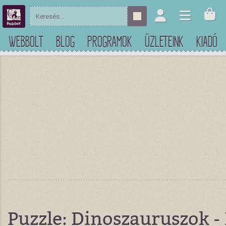
WEBBOLT
BLOG
PROGRAMOK
ÜZLETEINK
KIADÓ
Puzzle: Dinoszauruszok -