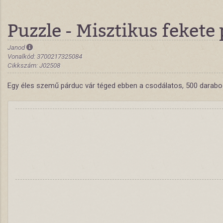
Puzzle - Misztikus fekete
Janod
Vonalkód: 3700217325084
Cikkszám: J02508
Egy éles szemű párduc vár téged ebben a csodálatos, 500 darabos k