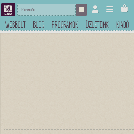
WEBBOLT
BLOG
PROGRAMOK
ÜZLETEINK
KIADÓ