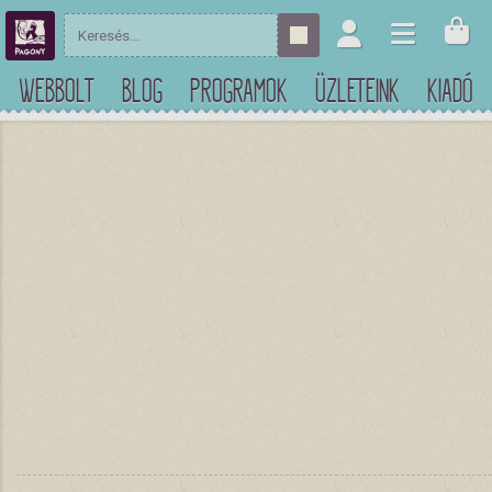
WEBBOLT
BLOG
PROGRAMOK
ÜZLETEINK
KIADÓ