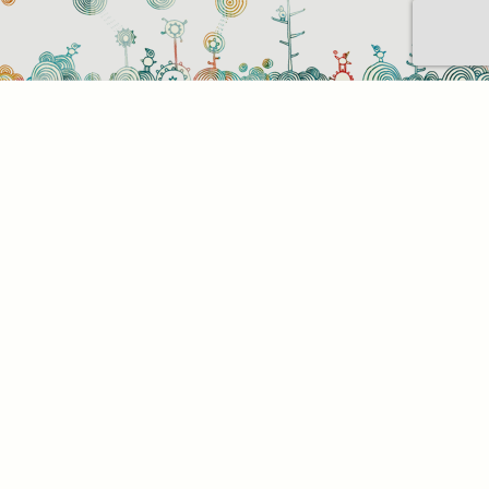
Sütihasználati beállítások
Mik azok a sütik?
Amikor ellátogat egy weboldalra, az információkat
tárolhat vagy gyűjthet be a böngészőjéről, amit az
esetek többségében sütik segítségével végez. Az
információk vonatkozhatnak Önre mint
felhasználóra, a preferenciáira, az Ön által használt
eszközre vagy az oldal elvárt működésének
biztosítására. Az információ általában nem alkalmas