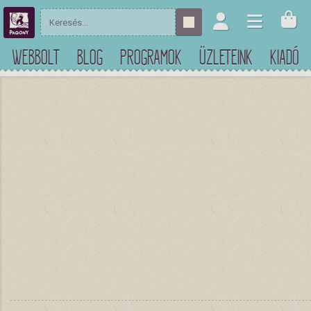
WEBBOLT
BLOG
PROGRAMOK
ÜZLETEINK
KIADÓ