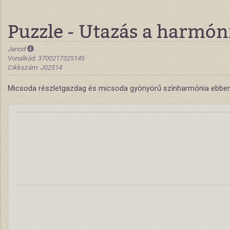
Puzzle - Utazás a harmón
Janod
Vonalkód: 3700217325145
Cikkszám: J02514
Micsoda részletgazdag és micsoda gyönyörű színharmónia ebben a 