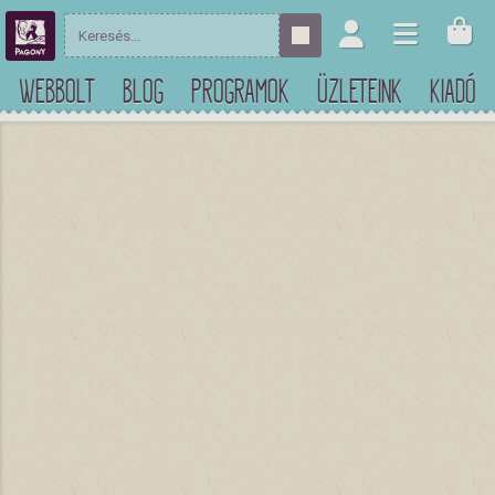
WEBBOLT
BLOG
PROGRAMOK
ÜZLETEINK
KIADÓ