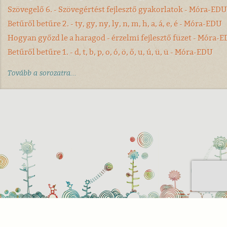
Szövegelő 6. - Szövegértést fejlesztő gyakorlatok - Móra-EDU
Betűről betűre 2. - ty, gy, ny, ly, n, m, h, a, á, e, é - Móra-EDU
Hogyan győzd le a haragod - érzelmi fejlesztő füzet - Móra-
Betűről betűre 1. - d, t, b, p, o, ó, ö, ő, u, ú, ü, ü - Móra-EDU
Tovább a sorozatra...