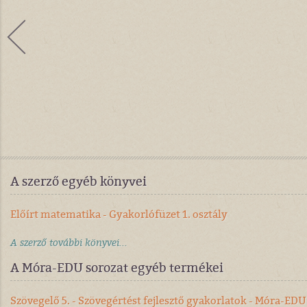
A szerző egyéb könyvei
Előírt matematika - Gyakorlófüzet 1. osztály
A szerző további könyvei...
A Móra-EDU sorozat egyéb termékei
Szövegelő 5. - Szövegértést fejlesztő gyakorlatok - Móra-EDU