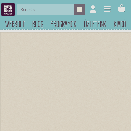
WEBBOLT
BLOG
PROGRAMOK
ÜZLETEINK
KIADÓ