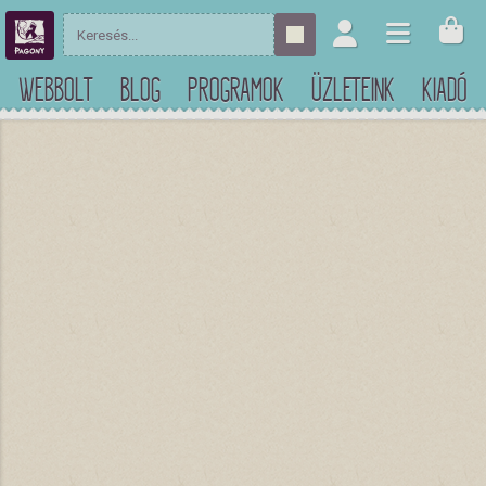
WEBBOLT
BLOG
PROGRAMOK
ÜZLETEINK
KIADÓ