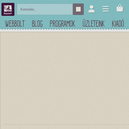
WEBBOLT
BLOG
PROGRAMOK
ÜZLETEINK
KIADÓ