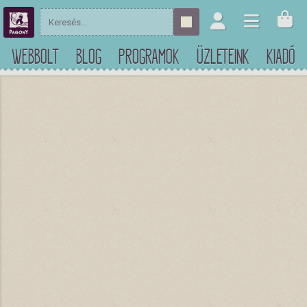
WEBBOLT
BLOG
PROGRAMOK
ÜZLETEINK
KIADÓ