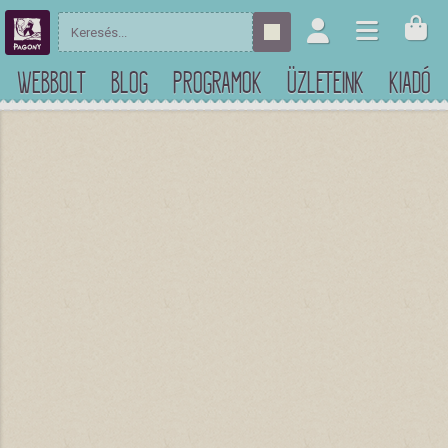
WEBBOLT
BLOG
PROGRAMOK
ÜZLETEINK
KIADÓ