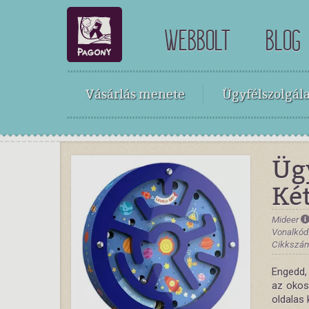
WEBBOLT
BLOG
Vásárlás menete
Ügyfélszolgála
Ügy
Két
Mideer
Vonalkód
Cikkszá
Engedd, 
az okos 
oldalas 