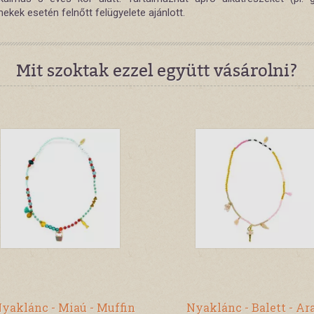
ekek esetén felnőtt felügyelete ajánlott.
Mit szoktak ezzel együtt vásárolni?
yaklánc - Miaú - Muffin
Nyaklánc - Balett - Ar