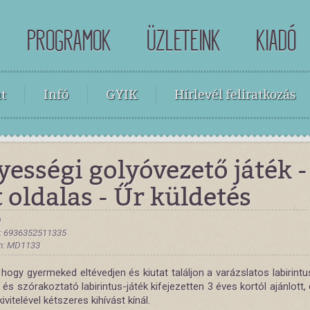
PROGRAMOK
ÜZLETEINK
KIADÓ
t
Infó
GYIK
Hírlevél feliratkozás
ességi golyóvezető játék -
 oldalas - Űr küldetés
: 6936352511335
m: MD1133
hogy gyermeked eltévedjen és kiutat találjon a varázslatos labirint
és szórakoztató labirintus-játék kifejezetten 3 éves kortól ajánlott,
kivitelével kétszeres kihívást kínál.