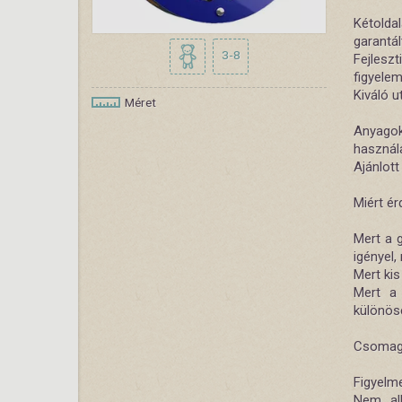
Kétoldal
garantál
3-8
Fejlesz
figyelem
Kiváló 
Méret
Anyagok
használa
Ajánlott
Miért é
Mert a g
igényel,
Mert kis
Mert a 
különös
Csomagol
Figyelm
Nem alk