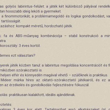
as golyós labirintus-felület: a játék két különböző pályával rendelk
tan hosszabb ideig leköti a gyermeket.
ti a finommotorikát, a problémamegoldó és logikai gondolkodást, va
 tartósságát.
utazáshoz: kompakt méretű, hordozható játék.
: fa és ABS-műanyag kombinációja – stabil konstrukció a mi
tra.
 korosztály: 3 éves kortól.
rdemes ezt választani?
yerek játék közben tanul: a labirintus megoldása koncentrációt és f
 miközben szórakoztató is.
 helyen elfér és könnyedén magával vihető – szülőknek is praktikus.
Mideer márka híres az oktató-szórakoztató játékairól, és ez 
en az érzékelés és gondolkodás fejlesztésére fókuszál.
ás: praktikusan kialakított, ideális ajándéknak.
eztetés:
almas 3 éves kor alatt. Tartalmazhat apró alkatrészeket (pl. 