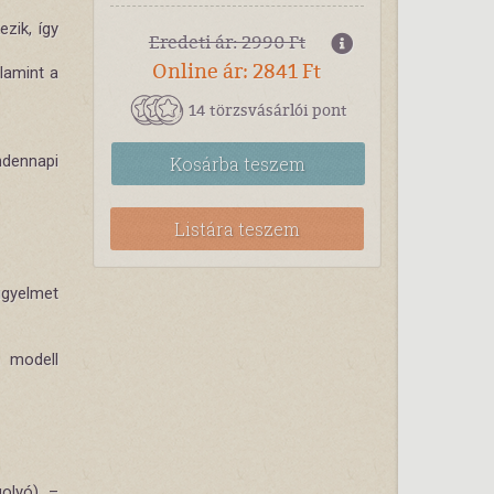
ezik, így
Eredeti ár: 2990 Ft
Online ár: 2841 Ft
lamint a
14 törzsvásárlói pont
ndennapi
Kosárba
teszem
Listára teszem
igyelmet
a modell
golyó) –