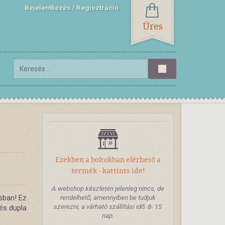
Bejelentkezés
Regisztráció
Üres
Ezekben a boltokban elérhető a
termék - kattints ide!
A webshop készletén jelenleg nincs, de
usban! Ez
rendelhető, amennyiben be tudjuk
szerezni, a várható szállítási idő: 8- 15
 és dupla
nap.