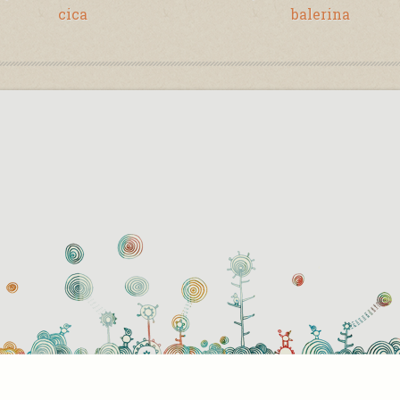
cica
balerina
használati beállítások