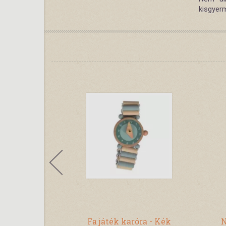
kisgyerm
el - Párduc
Fa játék karóra - Kék
N