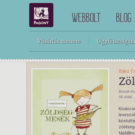
WEBBOLT
BLOG
Vásárlás menete
Ügyfélszolgála
Bakó E
Zö
Boook Kia
56 oldal 
Kíváncs
leveszö
kóstolt
zöldség
táplálko