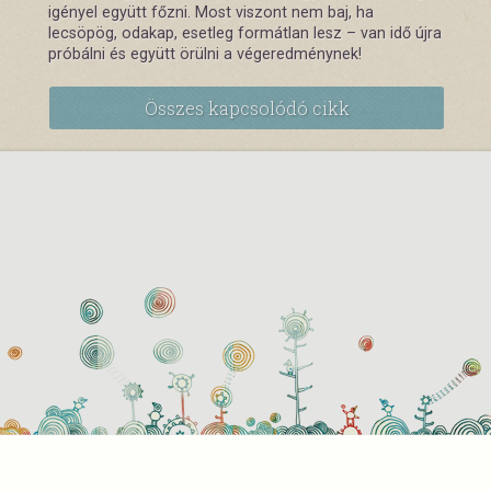
igényel együtt főzni. Most viszont nem baj, ha
lecsöpög, odakap, esetleg formátlan lesz – van idő újra
próbálni és együtt örülni a végeredménynek!
Összes kapcsolódó cikk
használati beállítások