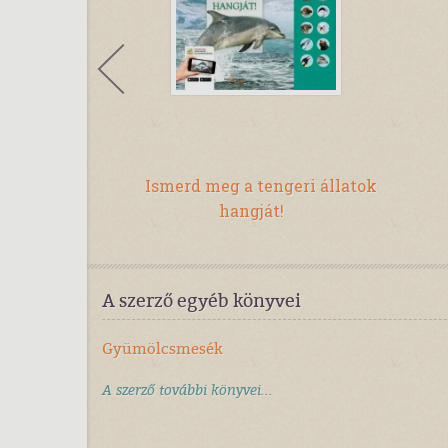
suzsanna
t idegen
Ismerd meg a tengeri állatok
hangját!
A szerző egyéb könyvei
Gyümölcsmesék
A szerző további könyvei...