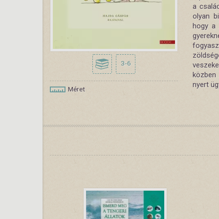
a csalá
olyan b
hogy a 
gyerekn
fogyasz
zöldsé
3-6
veszeke
közben 
nyert ü
Méret