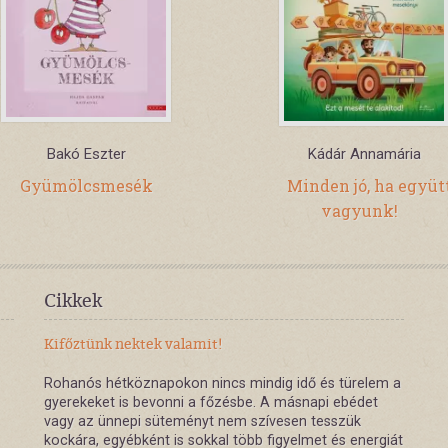
Bakó Eszter
Kádár Annamária
Gyümölcsmesék
Minden jó, ha együt
vagyunk!
Cikkek
Kifőztünk nektek valamit!
Rohanós hétköznapokon nincs mindig idő és türelem a
gyerekeket is bevonni a főzésbe. A másnapi ebédet
vagy az ünnepi süteményt nem szívesen tesszük
kockára, egyébként is sokkal több figyelmet és energiát