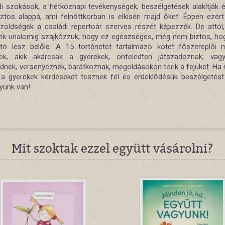
di szokások, a hétköznapi tevékenységek, beszélgetések alakítják é
iztos alappá, ami felnőttkorban is elkíséri majd őket. Éppen ezért
zöldségek a családi repertoár szerves részét képezzék. De attól
ek unalomig szajkózzuk, hogy ez egészséges, még nem biztos, hog
tó lesz belőle. A 15 történetet tartalmazó kötet főszereplői
gek, akik akárcsak a gyerekek, önfeledten játszadoznak, vag
dnek, versenyeznek, barátkoznak, megoldásokon törik a fejüket. Ha
a gyerekek kérdéseket tesznek fel és érdeklődésük beszélgetést i
gyünk van!
Mit szoktak ezzel együtt vásárolni?