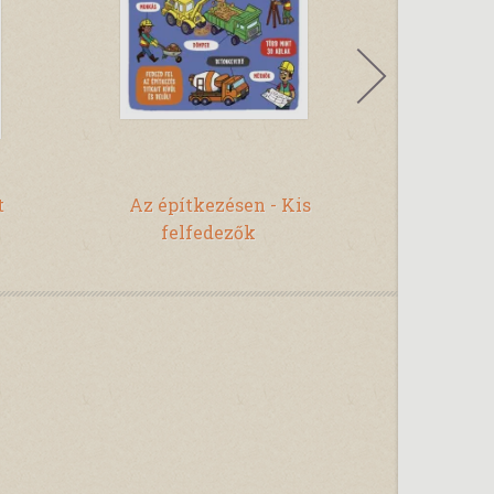
t
Az építkezésen - Kis
Tudj meg t
felfedezők