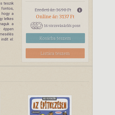
s teszik
 fontos,
Eredeti ár: 3690 Ft
, hogy a
Online ár: 3137 Ft
y lelkes
 maguk a
16 törzsvásárlói pont
y éppen
 mesélés
Kosárba
teszem
ndít el:
Listára teszem