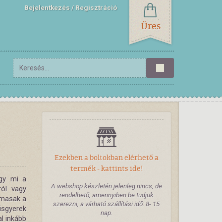
Bejelentkezés
Regisztráció
Üres
Ezekben a boltokban elérhető a
termék - kattints ide!
agy mi a
A webshop készletén jelenleg nincs, de
ról vagy
rendelhető, amennyiben be tudjuk
lmasak a
szerezni, a várható szállítási idő: 8- 15
isgyerek
nap.
al inkább