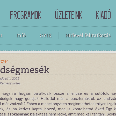
PROGRAMOK
ÜZLETEINK
KIADÓ
t
Infó
GYIK
Hírlevél feliratkozás
szter
ldségmesék
dó Kft., 2025
, Kemény kötés
i vagy rá, hogyan barátkozik össze a lencse és a sütőtök, v
ldségek nagy gondja? Hallottál már a paszternákról, az endíviá
ál már zsázsát? Ebben a mesekönyvben megismerheted milyen izga
ek, és ha kedvet kaptál hozzá, meg is kóstolhatod őket! Egy k
zási szokásainak kialakítása nem lecke, amit meg kell tanítani. Sokk