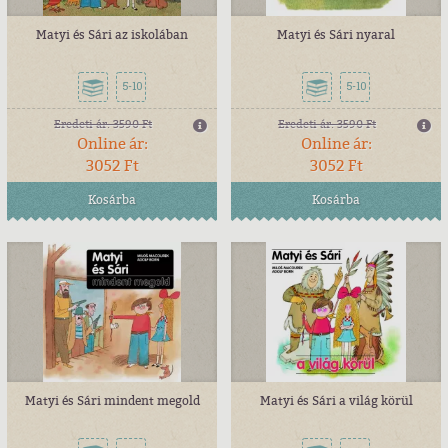
Matyi és Sári az iskolában
Matyi és Sári nyaral
5-10
5-10
Eredeti ár:
3590 Ft
Eredeti ár:
3590 Ft
Online ár:
Online ár:
3052 Ft
3052 Ft
Kosárba
Kosárba
Matyi és Sári mindent megold
Matyi és Sári a világ körül