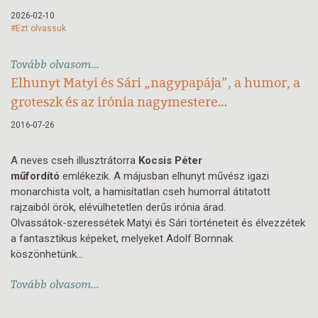
2026-02-10
#Ezt olvassuk
Tovább olvasom...
Elhunyt Matyi és Sári „nagypapája”, a humor, a
groteszk és az irónia nagymestere…
2016-07-26
A neves cseh illusztrátorra
Kocsis Péter
műfordító
emlékezik. A májusban elhunyt művész igazi
monarchista volt, a hamisítatlan cseh humorral átitatott
rajzaiból örök, elévülhetetlen derűs irónia árad.
Olvassátok-szeressétek Matyi és Sári történeteit és élvezzétek
a fantasztikus képeket, melyeket Adolf Bornnak
köszönhetünk...
Tovább olvasom...