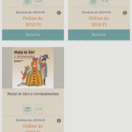
5-10
5-10
Eredeti ár:
3590 Ft
Eredeti ár:
3590 Ft
Online ár:
Online ár:
3052 Ft
3052 Ft
Kosárba
Kosárba
Matyi és Sári a történelemben
5-10
Eredeti ár:
3990 Ft
Online ár: