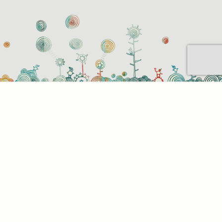
Sütihasználati beállítások
Mik azok a sütik?
Amikor ellátogat egy weboldalra, az információkat
tárolhat vagy gyűjthet be a böngészőjéről, amit az