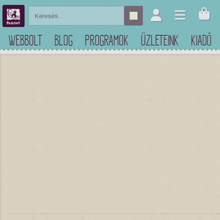
WEBBOLT
BLOG
PROGRAMOK
ÜZLETEINK
KIADÓ