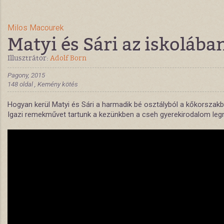
Milos Macourek
Matyi és Sári az iskolába
Illusztrátor:
Adolf Born
Pagony, 2015
148 oldal , Kemény kötés
Hogyan kerül Matyi és Sári a harmadik bé osztályból a kőkorszak
Igazi remekművet tartunk a kezünkben a cseh gyerekirodalom legn