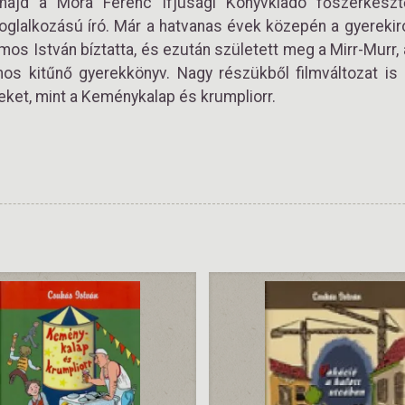
 majd a Móra Ferenc Ifjúsági Könyvkiadó főszerkeszt
glalkozású író. Már a hatvanas évek közepén a gyerekiro
mos István bíztatta, és ezután született meg a Mirr-Murr
os kitűnő gyerekkönyv. Nagy részükből filmváltozat is 
eket, mint a Keménykalap és krumpliorr.