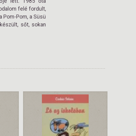
ője lett. 1985 óta
dalom felé fordult,
, a Pom-Pom, a Süsü
készült, sőt, sokan