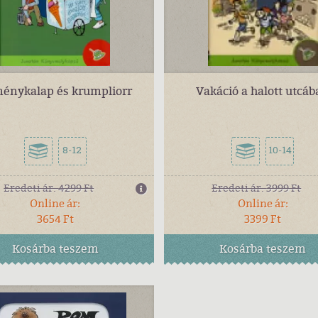
énykalap és krumpliorr
Vakáció a halott utcá
8-12
10-14
Eredeti ár:
4299 Ft
Eredeti ár:
3999 Ft
Online ár:
Online ár:
3654 Ft
3399 Ft
Kosárba
teszem
Kosárba
teszem