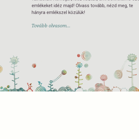
emlékeket idéz majd! Olvass tovább, nézd meg, te
hányra emlékszel közülük!
Tovább olvasom...
Süti
Mik
Amik