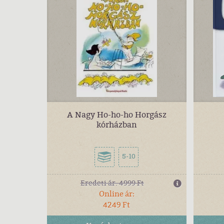
A Nagy Ho-ho-ho Horgász
kórházban
5-10
Eredeti ár:
4999 Ft
Online ár:
4249 Ft