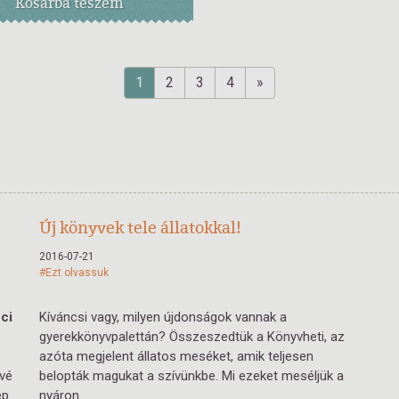
Kosárba
teszem
1
2
3
4
»
Új könyvek tele állatokkal!
2016-07-21
#Ezt olvassuk
ci
Kíváncsi vagy, milyen újdonságok vannak a
gyerekkönyvpalettán? Összeszedtük a Könyvheti, az
azóta megjelent állatos meséket, amik teljesen
ivé
belopták magukat a szívünkbe. Mi ezeket meséljük a
ép
nyáron.