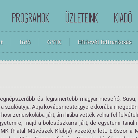
PROGRAMOK
ÜZLETEINK
KIADÓ
t
Infó
GYIK
Hírlevél feliratkozás
 legnépszerűbb és legismertebb magyar meseíró, Süs
ra szülőatyja. Apja kovácsmester,gyerekkorában hegedűmű
hosi zeneiskolába járt, ám hiába vették volna fel felvéte
gyetemre, majd a bölcsészkarra járt, de egyetemi tanul
FMK (Fiatal Művészek Klubja) vezetője lett. Először a 