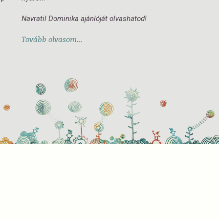
Navratil Dominika ajánlóját olvashatod!
Tovább olvasom...
használati beállítások
 azok a sütik?
or ellátogat egy weboldalra, az információkat tárolhat vagy gyűjthe