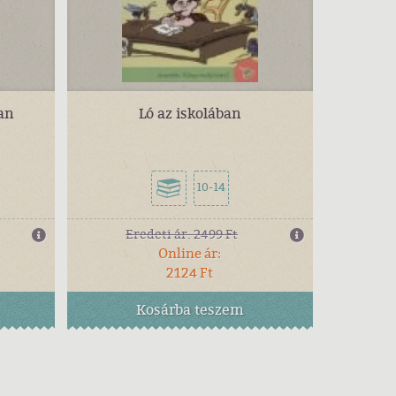
ban
Ló az iskolában
10-14
Eredeti ár:
2499 Ft
Online ár:
2124 Ft
Kosárba
teszem