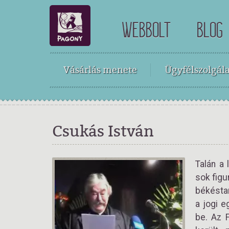
WEBBOLT
BLOG
Vásárlás menete
Ügyfélszolgála
Csukás István
Talán a
sok figu
békéstar
a jogi e
be. Az 