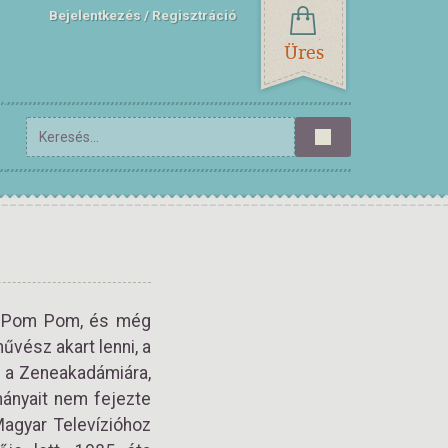
Bejelentkezés
Regisztráció
Üres
ü, Pom Pom, és még
vész akart lenni, a
li a Zeneakadámiára,
mányait nem fejezte
Magyar Televízióhoz