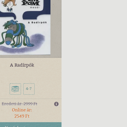
A Radírpók
4-7
Eredeti ár:
2999 Ft
Online ár:
2549 Ft