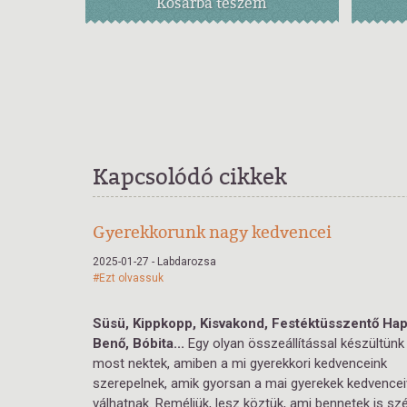
Kosárba
teszem
Kapcsolódó cikkek
Gyerekkorunk nagy kedvencei
2025-01-27 - Labdarozsa
#Ezt olvassuk
Süsü, Kippkopp, Kisvakond, Festéktüsszentő Hap
Benő, Bóbita...
Egy olyan összeállítással készültünk
most nektek, amiben a mi gyerekkori kedvenceink
szerepelnek, amik gyorsan a mai gyerekek kedvence
válhatnak. Reméljük, lesz köztük, ami bennetek is sz