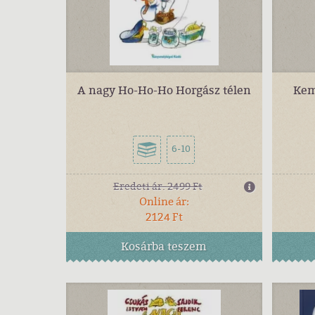
A nagy Ho-Ho-Ho Horgász télen
Kem
6-10
Eredeti ár:
2499 Ft
Online ár:
2124 Ft
Kosárba
teszem