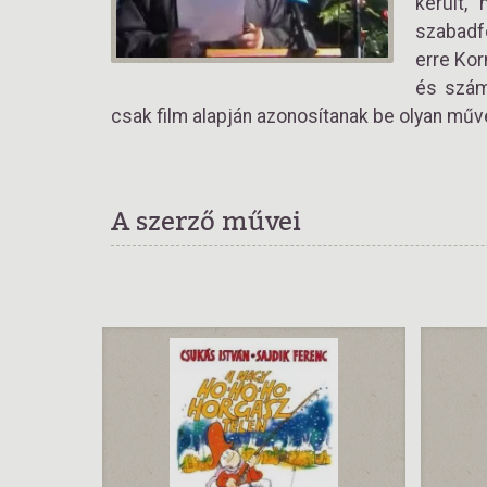
került,
szabadfo
erre Kor
és szám
csak film alapján azonosítanak be olyan műv
A szerző művei