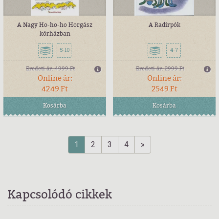
A Nagy Ho-ho-ho Horgász
A Radírpók
kórházban
5-10
4-7
Eredeti ár:
4999 Ft
Eredeti ár:
2999 Ft
Online ár:
Online ár:
4249 Ft
2549 Ft
Kosárba
Kosárba
1
2
3
4
»
Kapcsolódó cikkek