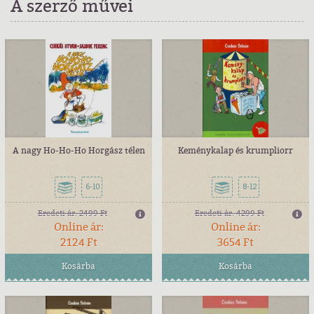
A szerző művei
A nagy Ho-Ho-Ho Horgász télen
Keménykalap és krumpliorr
6-10
8-12
Eredeti ár:
2499 Ft
Eredeti ár:
4299 Ft
Online ár:
Online ár:
2124 Ft
3654 Ft
Kosárba
Kosárba