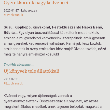
Gyerekkorunk nagy kedvencei
2025-01-27 - Labdarozsa
#Ezt olvassuk
Süsü, Kippkopp, Kisvakond, Festéktüsszentő Hapci Benő,
Bóbita...
Egy olyan összeállítással készültünk most nektek,
amiben a mi gyerekkori kedvenceink szerepelnek, amik gyorsan
a mai gyerekek kedvenceivé válhatnak. Reméljük, lesz köztük,
ami bennetek is szép emlékeket idéz majd! Olvass tovább, nézd
meg, te hányra emlékszel közülük!
Tovább olvasom...
Új könyvek tele állatokkal!
2016-07-21
#Ezt olvassuk
Kíváncsi vagy, milyen újdonságok vannak a
gyerekkönyvpalettán? Összeszedtük a Könyvheti, az azóta
megjelent állatos meséket, amik teljesen belopták magukat a