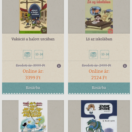
Vakáció a halott utcában
Ló az iskolában
10-14
10-14
Eredeti ár:
3999 Ft
Eredeti ár:
2499 Ft
Online ár:
Online ár:
3399 Ft
2124 Ft
Kosárba
Kosárba