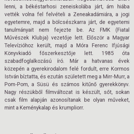
lenni, a békéstarhosi zeneiskolába járt, ám hiába
vették volna fel felvételi a Zeneakadámiára, a jogi
egyetemre, majd a bölcsészkarra járt, de egyetemi
tanulmányait nem fejezte be. Az FMK (Fiatal
Művészek Klubja) vezetője lett. Először a Magyar
Televízióhoz került, majd a Móra Ferenc Ifjúsági
Könyvkiadó főszerkesztője lett. 1985 óta
szabadfoglalkozású író. Már a hatvanas évek
közepén a gyerekirodalom felé fordult, erre Kormos
István bíztatta, és ezután született meg a Mirr-Murr, a
Pom-Pom, a Süsü és számos kitűnő gyerekkönyv.
Nagy részükből filmváltozat is készült, sőt, sokan
csak film alapján azonosítanak be olyan műveket,
mint a Keménykalap és krumpliorr.