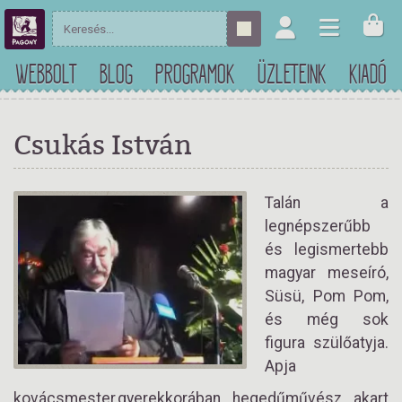
WEBBOLT
BLOG
PROGRAMOK
ÜZLETEINK
KIADÓ
Csukás István
Talán a
legnépszerűbb
és legismertebb
magyar meseíró,
Süsü, Pom Pom,
és még sok
figura szülőatyja.
Apja
kovácsmester,gyerekkorában hegedűművész akart